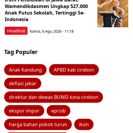
Wamendikdasmen Ungkap 527.000
Anak Putus Sekolah, Tertinggi Se-
Indonesia
Headline
Kamis, 6 Agu 2026 - 11:18
Tag Populer
Anak Kandung
APBD kab cirebon
deflasi jabar
direktur dan dewas BUMD kota cirebon
ekspor impor
eprsib
harga bahan pokok turun
ikon