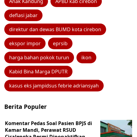
Anak Kandung
APBD kab cirebon
deflasi jabar
direktur dan dewas BUMD kota cirebon
ekspor impor
eprsib
harga bahan pokok turun
ikon
Kabid Bina Marga DPUTR
kasus eks jampidsus febrie adriansyah
Berita Populer
Komentar Pedas Soal Pasien BPJS di
Kamar Mandi, Perawat RSUD
Cicalengka Resmi Dinonaktifkan