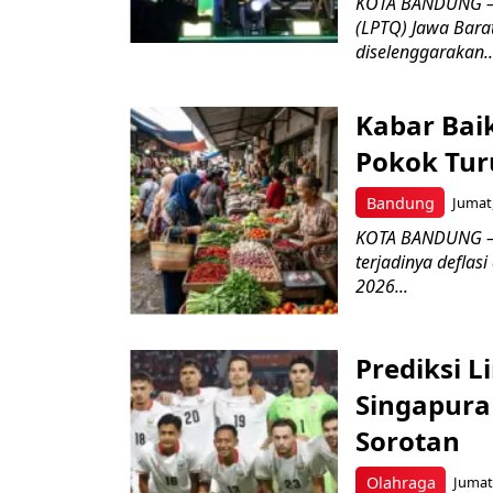
KOTA BANDUNG –
(LPTQ) Jawa Bara
diselenggarakan..
Kabar Bai
Pokok Turu
Bandung
Jumat,
KOTA BANDUNG – 
terjadinya deflas
2026...
Prediksi L
Singapura 
Sorotan
Olahraga
Jumat,