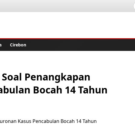
lisher
a
Cirebon
si Soal Penangkapan
abulan Bocah 14 Tahun