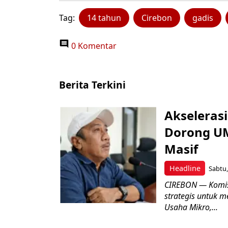
Tag:
14 tahun
Cirebon
gadis
0 Komentar
Berita Terkini
Akseleras
Dorong UM
Masif
Headline
Sabtu,
CIREBON — Komis
strategis untuk
Usaha Mikro,...