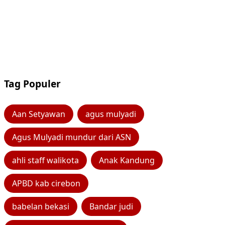
Tag Populer
Aan Setyawan
agus mulyadi
Agus Mulyadi mundur dari ASN
ahli staff walikota
Anak Kandung
APBD kab cirebon
babelan bekasi
Bandar judi