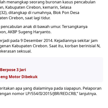
elah menangkap seorang buronan kasus pencabulan
an, Kabupaten Cirebon, kemarin, Selasa
(32), ditangkap di rumahnya, Blok Pon Desa
 Cirebon, saat lagi tidur.
 pencabulan anak di bawah umur. Tersangkanya
ebon, AKBP Sugeng Haryanto.
erjadi pada 9 Desember 2014. Kejadiannya sekitar jam
nan Kabupaten Cirebon. Saat itu, korban berinisial N,
kerasan seksual.
erpose 3 Jari
eng Motor Dibekuk
ritakan apa yang dialaminya pada siapapun. Pelaporan
dengan nomor LP/554/II/2015/JBR/RED.CRB,” lanjutnya.