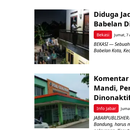
Diduga Ja
Babelan D
Bekasi
Jumat, 7 
BEKASI — Sebuah
Babelan Kota, Ke
Komentar 
Mandi, Pe
Dinonakti
Info Jabar
Jumat
JABARPUBLISHER.
Bandung, harus m