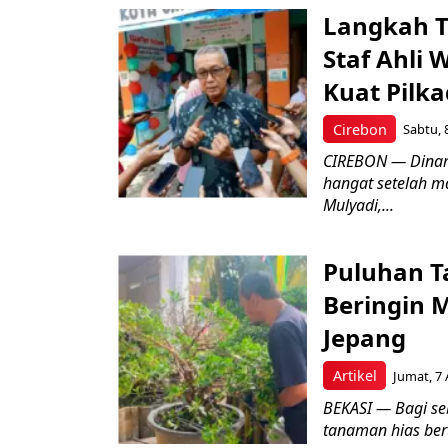
Langkah T
Staf Ahli 
Kuat Pilk
Cirebon
Sabtu, 
CIREBON — Dinami
hangat setelah ma
Mulyadi,...
Puluhan T
Beringin 
Jepang
Artikel
Jumat, 7 
BEKASI — Bagi se
tanaman hias ber