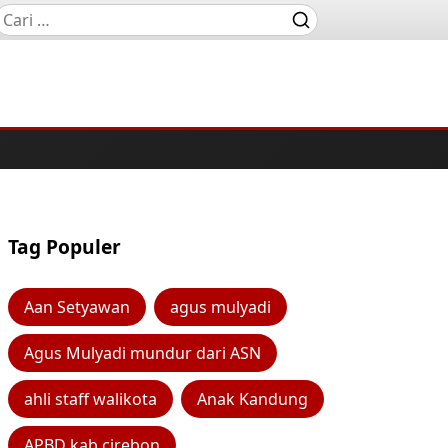
Tag Populer
Aan Setyawan
agus mulyadi
Agus Mulyadi mundur dari ASN
ahli staff walikota
Anak Kandung
APBD kab cirebon