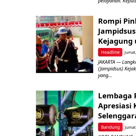
pelayanan. Keputu
Rompi Pin
Jampidsus 
Kejagung 
Headline
Jumat,
JAKARTA — Langk
(Jampidsus) Kejak
yang...
Lembaga P
Apresiasi
Selenggar
Bandung
Jumat,