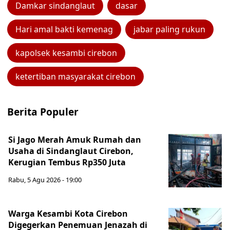
Damkar sindanglaut
dasar
Hari amal bakti kemenag
jabar paling rukun
kapolsek kesambi cirebon
ketertiban masyarakat cirebon
Berita Populer
Si Jago Merah Amuk Rumah dan
Usaha di Sindanglaut Cirebon,
Kerugian Tembus Rp350 Juta
Rabu, 5 Agu 2026 - 19:00
Warga Kesambi Kota Cirebon
Digegerkan Penemuan Jenazah di