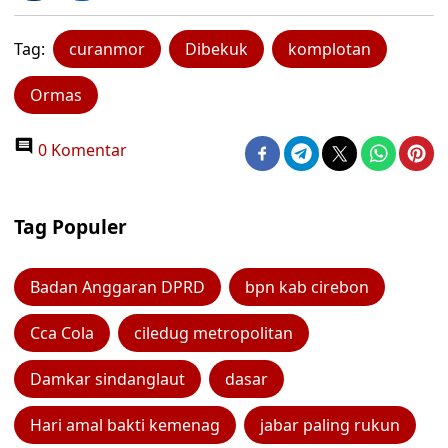
Tag:
curanmor
Dibekuk
komplotan
Ormas
0 Komentar
Tag Populer
Badan Anggaran DPRD
bpn kab cirebon
Cca Cola
ciledug metropolitan
Damkar sindanglaut
dasar
Hari amal bakti kemenag
jabar paling rukun