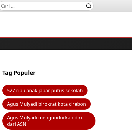
Tag Populer
527 ribu anak jabar putus sekolah
Agus Mulyadi birokrat kota cirebon
Agus Mulyadi mengundurkan diri
dari ASN