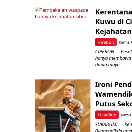
Kerentana
Kuwu di C
Kejahatan
Cirebon
Kamis, 
CIREBON — Pesatn
hanya membawa k
dunia maya...
Ironi Pend
Wamendik
Putus Seko
Headline
Kamis,
SUKABUMI — Keme
(Kemendikdasmen)