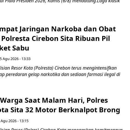
al Piala Presiden 2026, Kamis (6/8) mendatang.Laga klasik
mpat Jaringan Narkoba dan Obat
 Polresta Cirebon Sita Ribuan Pil
ket Sabu
5 Agu 2026 - 13:33
sian Resor Kota (Polresta) Cirebon terus mengintensifkan
p peredaran gelap narkotika dan sediaan farmasi ilegal di
Warga Saat Malam Hari, Polres
ota Sita 32 Motor Berknalpot Brong
 Agu 2026 - 13:15
sian Resor (Polres) Cirebon Kota menegaskan komitmennya