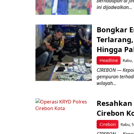
berhadapan di fin
ini dijadwalkan...
Bongkar E
Terlarang,
Hingga Pa
Headline
Rabu, 
​CIREBON — Kepoli
gempuran terhada
wilayah...
Resahkan 
Cirebon K
Cirebon
Rabu, 5
CIREBON — Kepoli