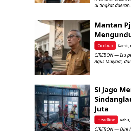
di tingkat daerah.
Mantan Pj
Mengundur
Cirebon
Kamis, 
CIREBON — Isu pe
Agus Mulyadi, dar
Si Jago M
Sindangla
Juta
Headline
Rabu, 
CIREBON — Dini 