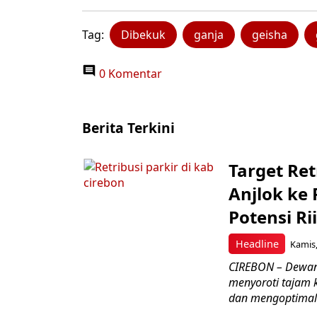
Tag:
Dibekuk
ganja
geisha
0 Komentar
Berita Terkini
Target Ret
Anjlok ke 
Potensi Rii
Headline
Kamis,
CIREBON – Dewan
menyoroti tajam 
dan mengoptimal