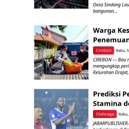
Desa Sindang La
bangunan...
Warga Kes
Penemuan
Cirebon
Rabu, 5
CIREBON — Bau me
mengungkap peri
Kelurahan Drajat,
Prediksi 
Stamina d
Olahraga
Rabu, 
JABARPUBLISHER.