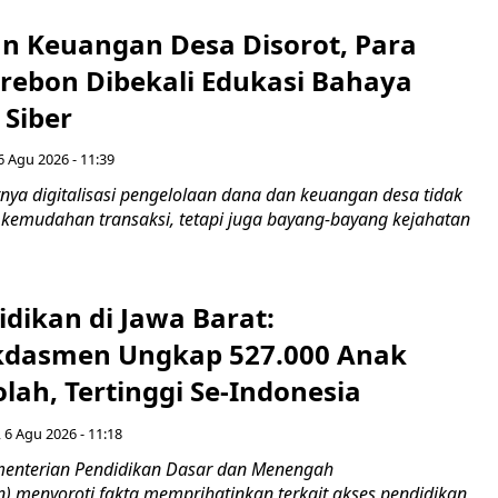
n Keuangan Desa Disorot, Para
irebon Dibekali Edukasi Bahaya
 Siber
6 Agu 2026 - 11:39
ya digitalisasi pengelolaan dana dan keuangan desa tidak
emudahan transaksi, tetapi juga bayang-bayang kejahatan
idikan di Jawa Barat:
dasmen Ungkap 527.000 Anak
lah, Tertinggi Se-Indonesia
 6 Agu 2026 - 11:18
nterian Pendidikan Dasar dan Menengah
 menyoroti fakta memprihatinkan terkait akses pendidikan