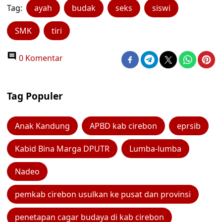
Tag:
ayah
budak
seks
siswi
SMK
tiri
0 Komentar
Tag Populer
Anak Kandung
APBD kab cirebon
eprsib
Kabid Bina Marga DPUTR
Lumba-lumba
Nadeo
pemkab cirebon usulkan ke pusat dan provinsi
penetapan cagar budaya di kab cirebon