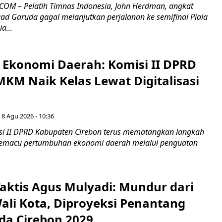
OM – Pelatih Timnas Indonesia, John Herdman, angkat
uad Garuda gagal melanjutkan perjalanan ke semifinal Piala
a...
i Ekonomi Daerah: Komisi II DPRD
KM Naik Kelas Lewat Digitalisasi
 8 Agu 2026 - 10:36
i II DPRD Kabupaten Cirebon terus mematangkan langkah
 memacu pertumbuhan ekonomi daerah melalui penguatan
aktis Agus Mulyadi: Mundur dari
Wali Kota, Diproyeksi Penantang
ada Cirebon 2029