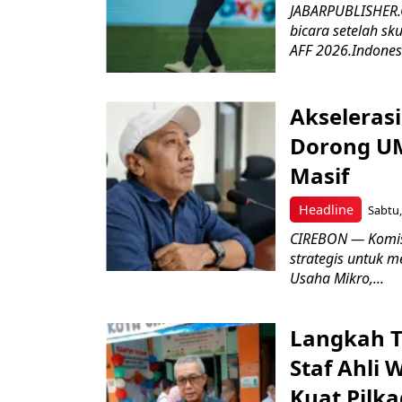
JABARPUBLISHER.C
bicara setelah sk
AFF 2026.Indonesi
Akseleras
Dorong UM
Masif
Headline
Sabtu,
CIREBON — Komis
strategis untuk
Usaha Mikro,...
Langkah T
Staf Ahli 
Kuat Pilk