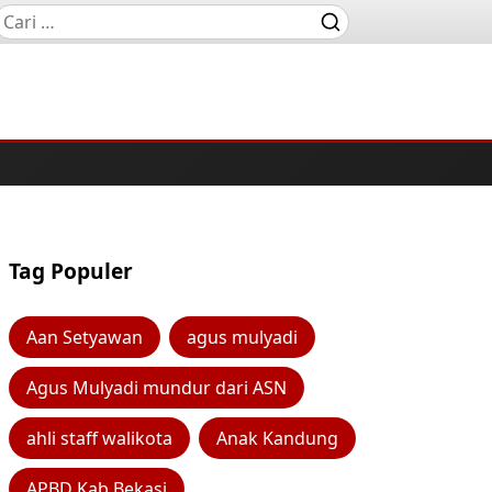
Tag Populer
Aan Setyawan
agus mulyadi
Agus Mulyadi mundur dari ASN
ahli staff walikota
Anak Kandung
APBD Kab Bekasi