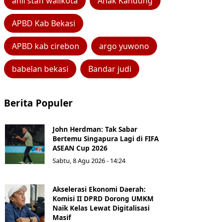
ahli staff walikota
Anak Kandung
APBD Kab Bekasi
APBD kab cirebon
argo yuwono
babelan bekasi
Bandar judi
Berita Populer
John Herdman: Tak Sabar
Bertemu Singapura Lagi di FIFA
ASEAN Cup 2026
Sabtu, 8 Agu 2026 - 14:24
Akselerasi Ekonomi Daerah:
Komisi II DPRD Dorong UMKM
Naik Kelas Lewat Digitalisasi
Masif