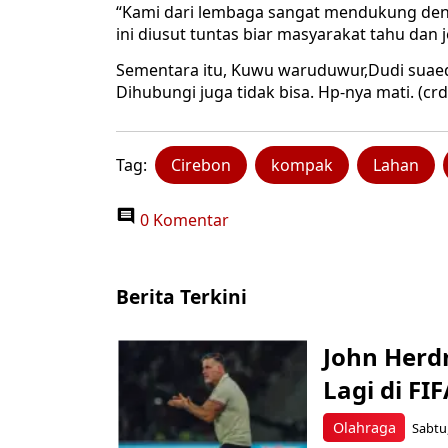
“Kami dari lembaga sangat mendukung deng
ini diusut tuntas biar masyarakat tahu dan j
Sementara itu, Kuwu waruduwur,Dudi suaedi,
Dihubungi juga tidak bisa. Hp-nya mati. (crd
Tag:
Cirebon
kompak
Lahan
0 Komentar
Berita Terkini
John Herd
Lagi di FI
Olahraga
Sabtu,