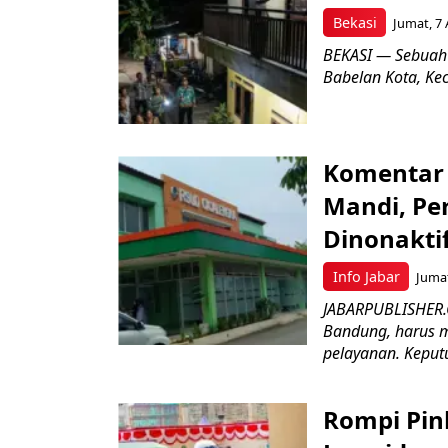
Bekasi
Jumat, 7 
BEKASI — Sebuah
Babelan Kota, Ke
Komentar 
Mandi, Pe
Dinonakti
Info Jabar
Jumat
JABARPUBLISHER.
Bandung, harus m
pelayanan. Keputu
Rompi Pin