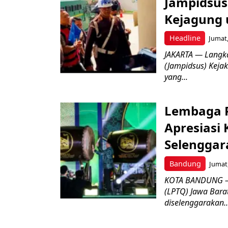
Jampidsus 
Kejagung 
Headline
Jumat,
JAKARTA — Langk
(Jampidsus) Kejak
yang...
Lembaga P
Apresiasi
Selenggar
Bandung
Jumat,
KOTA BANDUNG –
(LPTQ) Jawa Bara
diselenggarakan..