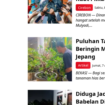
Cirebon
Sabtu, 
CIREBON — Dinami
hangat setelah ma
Mulyadi,...
Puluhan T
Beringin 
Jepang
Artikel
Jumat, 7 
BEKASI — Bagi se
tanaman hias ber
Diduga Ja
Babelan D