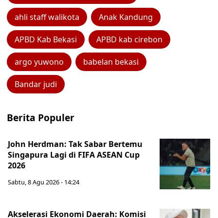
ahli staff walikota
Anak Kandung
APBD Kab Bekasi
APBD kab cirebon
argo yuwono
babelan bekasi
Bandar judi
Berita Populer
John Herdman: Tak Sabar Bertemu
Singapura Lagi di FIFA ASEAN Cup
2026
Sabtu, 8 Agu 2026 - 14:24
Akselerasi Ekonomi Daerah: Komisi