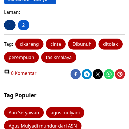
Laman:
1
2
Tag:
cikarang
cinta
Dibunuh
ditolak
perempuan
tasikmalaya
0 Komentar
Tag Populer
Aan Setyawan
agus mulyadi
Agus Mulyadi mundur dari ASN