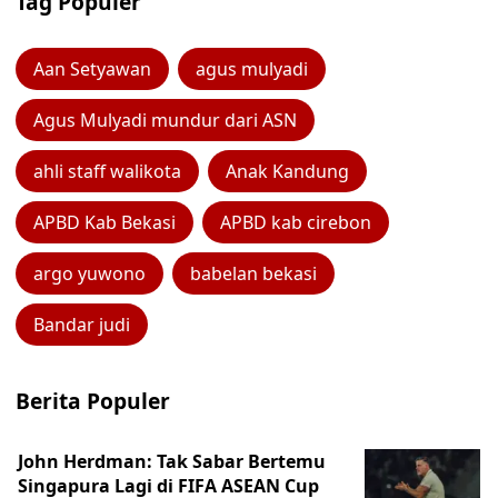
Tag Populer
Aan Setyawan
agus mulyadi
Agus Mulyadi mundur dari ASN
ahli staff walikota
Anak Kandung
APBD Kab Bekasi
APBD kab cirebon
argo yuwono
babelan bekasi
Bandar judi
Berita Populer
John Herdman: Tak Sabar Bertemu
Singapura Lagi di FIFA ASEAN Cup