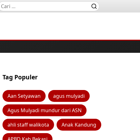
Tag Populer
Aan Setyawan
agus mulyadi
Agus Mulyadi mundur dari ASN
ahli staff walikota
Anak Kandung
APBD Kab Bekasi