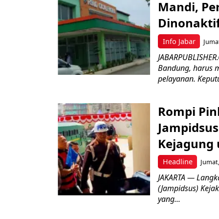
Mandi, Pe
Dinonakti
Info Jabar
Jumat
JABARPUBLISHER.
Bandung, harus m
pelayanan. Keputu
Rompi Pin
Jampidsus 
Kejagung 
Headline
Jumat,
JAKARTA — Langk
(Jampidsus) Kejak
yang...