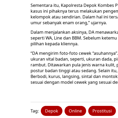
Sementara itu, Kapolresta Depok Kombes P
kasus ini pihaknya terus melakukan pengem
kelompok atau sendirian. Dalam hal ini ter
umur sebanyak enam orang,” ujarnya.
Dalam menjalankan aksinya, DA menawarkan
seperti WA, Line dan BBM. Sebelum ketemu
pilihan kepada kliennya.
“DA mengirim foto-foto cewek “asuhannya”.
ukuran vital badan, seperti, ukuran dada, p
rambut. Ditawarkan pula jenis warna kulit, p
postur badan tinggi atau sedang. Selain it
Berbodi, kurus, langsing, sintal dan monto
sesuai dengan model cewek yang sesuai de
Tag:
Depok
Online
Prostitusi