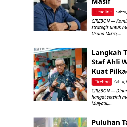
Masif
Headline
Sabtu,
CIREBON — Komis
strategis untuk
Usaha Mikro,...
Langkah T
Staf Ahli 
Kuat Pilk
Cirebon
Sabtu, 
CIREBON — Dinami
hangat setelah ma
Mulyadi,...
Puluhan T