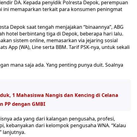
s lendir DA. Kepada penyidik Polresta Depok, perempuan
mi ini memaparkan terkait para konsumen peningmat
lresta Depok saat tengah menjajakan “binaannya”, ABG
ah hotel berbintang tiga di Depok, beberapa hari lalu.
an sistem online, memasarkan via jejaring sosial
 App (WA), Line serta BBM. Tarif PSK-nya, untuk sekali
langan mana saja ada. Yang penting punya duit. Soalnya
iduk, 1 Mahasiswa Nangis dan Kencing di Celana
nan PP dengan GMBI
isnya ada yang dari kalangan pengusaha, profesi,
api, kebanyakan dari kelompok pengusaha WNA. “Kalau
 lanjutnya.