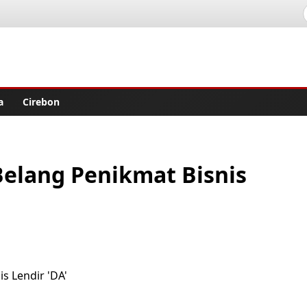
lisher
a
Cirebon
Belang Penikmat Bisnis