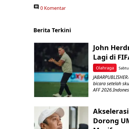
0 Komentar
Berita Terkini
John Herd
Lagi di FI
Olahraga
Sabtu,
JABARPUBLISHER.C
bicara setelah sk
AFF 2026.Indonesi
Akseleras
Dorong UM