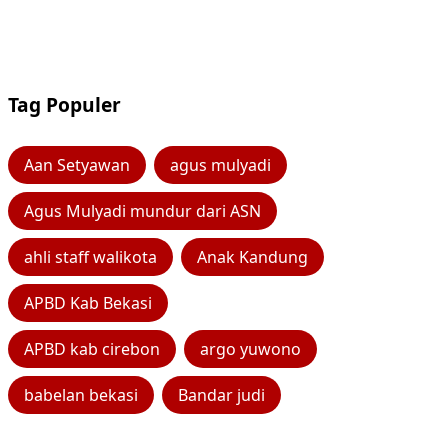
Tag Populer
Aan Setyawan
agus mulyadi
Agus Mulyadi mundur dari ASN
ahli staff walikota
Anak Kandung
APBD Kab Bekasi
APBD kab cirebon
argo yuwono
babelan bekasi
Bandar judi