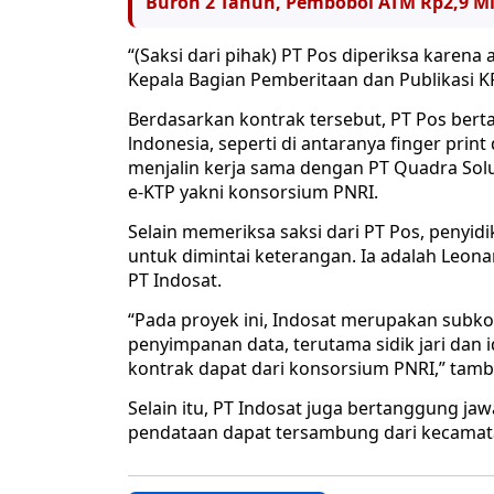
Buron 2 Tahun, Pembobol ATM Rp2,9 Mil
“(Saksi dari pihak) PT Pos diperiksa karena
Kepala Bagian Pemberitaan dan Publikasi K
Berdasarkan kontrak tersebut, PT Pos bert
lndonesia, seperti di antaranya finger print
menjalin kerja sama dengan PT Quadra Sol
e-KTP yakni konsorsium PNRI.
Selain memeriksa saksi dari PT Pos, penyid
untuk dimintai keterangan. Ia adalah Leonar
PT Indosat.
“Pada proyek ini, Indosat merupakan subko
penyimpanan data, terutama sidik jari dan i
kontrak dapat dari konsorsium PNRI,” tamb
Selain itu, PT Indosat juga bertanggung ja
pendataan dapat tersambung dari kecamata