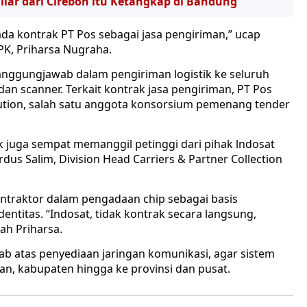
iar dari Cirebon itu Ketangkap di Bandung
 ada kontrak PT Pos sebagai jasa pengiriman,” ucap
PK, Priharsa Nugraha.
anggungjawab dalam pengiriman logistik ke seluruh
 dan scanner. Terkait kontrak jasa pengiriman, PT Pos
ution, salah satu anggota konsorsium pemenang tender
ik juga sempat memanggil petinggi dari pihak lndosat
dus Salim, Division Head Carriers & Partner Collection
ntraktor dalam pengadaan chip sebagai basis
dentitas. “Indosat, tidak kontrak secara langsung,
ah Priharsa.
wab atas penyediaan jaringan komunikasi, agar sistem
n, kabupaten hingga ke provinsi dan pusat.