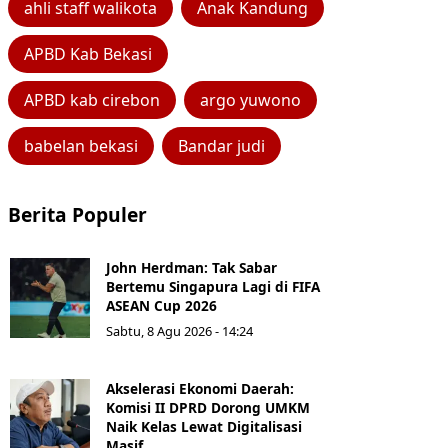
ahli staff walikota
Anak Kandung
APBD Kab Bekasi
APBD kab cirebon
argo yuwono
babelan bekasi
Bandar judi
Berita Populer
John Herdman: Tak Sabar
Bertemu Singapura Lagi di FIFA
ASEAN Cup 2026
Sabtu, 8 Agu 2026 - 14:24
Akselerasi Ekonomi Daerah:
Komisi II DPRD Dorong UMKM
Naik Kelas Lewat Digitalisasi
Masif