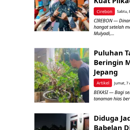
Kuat Pilk
Cirebon
Sabtu, 
CIREBON — Dinami
hangat setelah ma
Mulyadi,...
Puluhan T
Beringin 
Jepang
Artikel
Jumat, 7 
BEKASI — Bagi se
tanaman hias ber
Diduga Ja
Babelan D