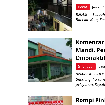
Bekasi
Jumat, 7 
BEKASI — Sebuah
Babelan Kota, Ke
Komentar 
Mandi, Pe
Dinonakti
Info Jabar
Jumat
JABARPUBLISHER.
Bandung, harus m
pelayanan. Keputu
Rompi Pin