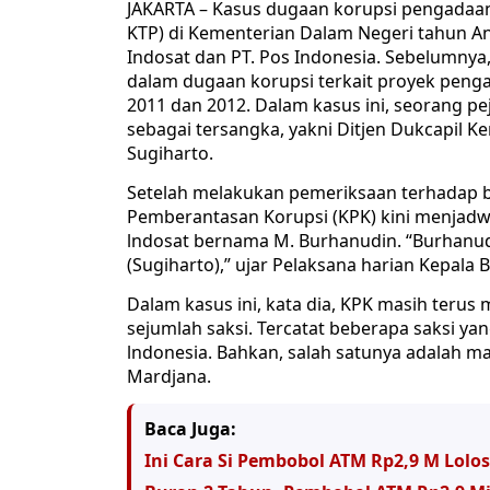
JAKARTA – Kasus dugaan korupsi pengadaan
KTP) di Kementerian Dalam Negeri tahun A
Indosat dan PT. Pos Indonesia. Sebelumnya
dalam dugaan korupsi terkait proyek peng
2011 dan 2012. Dalam kasus ini, seorang p
sebagai tersangka, yakni Ditjen Dukcapil 
Sugiharto.
Setelah melakukan pemeriksaan terhadap be
Pemberantasan Korupsi (KPK) kini menjadw
lndosat bernama M. Burhanudin. “Burhanudi
(Sugiharto),” ujar Pelaksana harian Kepala 
Dalam kasus ini, kata dia, KPK masih teru
sejumlah saksi. Tercatat beberapa saksi yan
lndonesia. Bahkan, salah satunya adalah ma
Mardjana.
Baca Juga:
Ini Cara Si Pembobol ATM Rp2,9 M Lolos