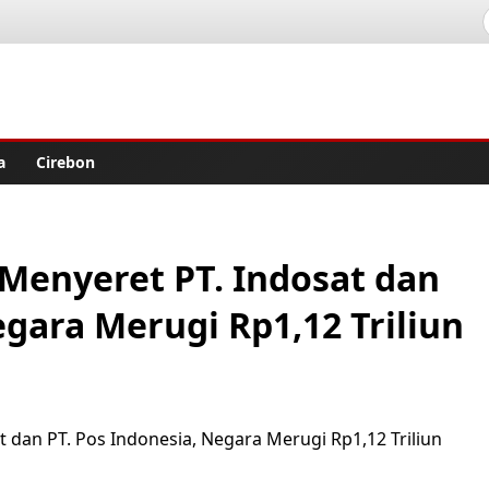
lisher
a
Cirebon
 Menyeret PT. Indosat dan
egara Merugi Rp1,12 Triliun