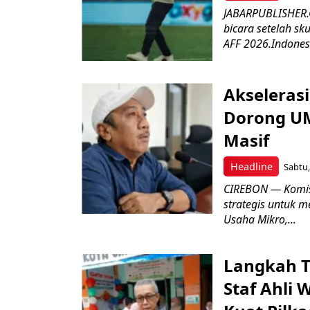
JABARPUBLISHER.C
bicara setelah sk
AFF 2026.Indonesi
Akseleras
Dorong UM
Masif
Headline
Sabtu,
CIREBON — Komis
strategis untuk
Usaha Mikro,...
Langkah T
Staf Ahli 