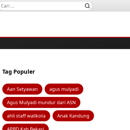
Tag Populer
Aan Setyawan
agus mulyadi
Agus Mulyadi mundur dari ASN
ahli staff walikota
Anak Kandung
APBD Kab Bekasi