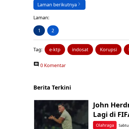
Laman berikutnya
Laman:
1
2
Tag:
e-ktp
indosat
Korupsi
0 Komentar
Berita Terkini
John Herd
Lagi di FI
Olahraga
Sabtu,