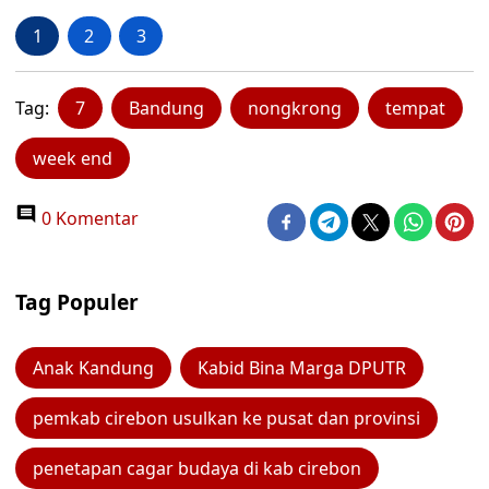
1
2
3
Tag:
7
Bandung
nongkrong
tempat
week end
0 Komentar
Tag Populer
Anak Kandung
Kabid Bina Marga DPUTR
pemkab cirebon usulkan ke pusat dan provinsi
penetapan cagar budaya di kab cirebon