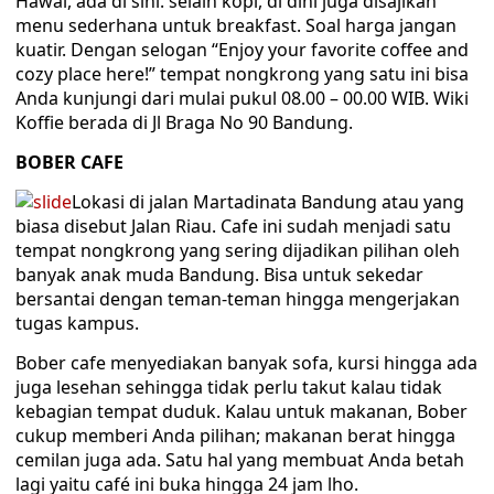
Hawai, ada di sini. selain kopi, di dini juga disajikan
menu sederhana untuk breakfast. Soal harga jangan
kuatir. Dengan selogan “Enjoy your favorite coffee and
cozy place here!” tempat nongkrong yang satu ini bisa
Anda kunjungi dari mulai pukul 08.00 – 00.00 WIB. Wiki
Koffie berada di Jl Braga No 90 Bandung.
BOBER CAFE
Lokasi di jalan Martadinata Bandung atau yang
biasa disebut Jalan Riau. Cafe ini sudah menjadi satu
tempat nongkrong yang sering dijadikan pilihan oleh
banyak anak muda Bandung. Bisa untuk sekedar
bersantai dengan teman-teman hingga mengerjakan
tugas kampus.
Bober cafe menyediakan banyak sofa, kursi hingga ada
juga lesehan sehingga tidak perlu takut kalau tidak
kebagian tempat duduk. Kalau untuk makanan, Bober
cukup memberi Anda pilihan; makanan berat hingga
cemilan juga ada. Satu hal yang membuat Anda betah
lagi yaitu café ini buka hingga 24 jam lho.