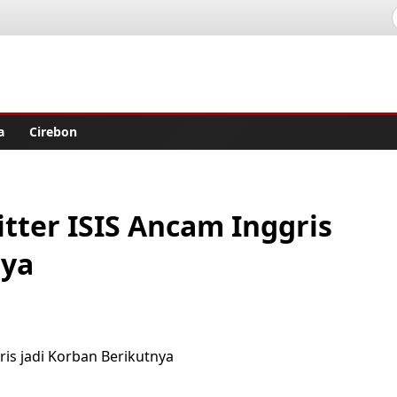
lisher
a
Cirebon
itter ISIS Ancam Inggris
nya