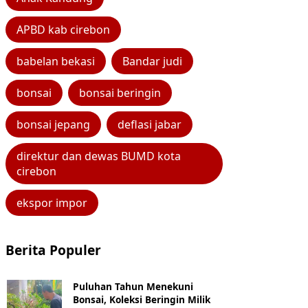
APBD kab cirebon
babelan bekasi
Bandar judi
bonsai
bonsai beringin
bonsai jepang
deflasi jabar
direktur dan dewas BUMD kota
cirebon
ekspor impor
Berita Populer
Puluhan Tahun Menekuni
Bonsai, Koleksi Beringin Milik