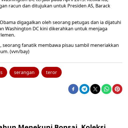
an racun dan ditujukan untuk Presiden AS, Barack
bama digagalkan oleh seorang petugas dan ia dijatuhi
ian Washington DC kini dikerahkan untuk menjaga
rlemen.
i, seorang fanatik membawa pisau sambil meneriakkan
eum. (vvn/bay)
is
serangan
teror
ahun Menekuni Bonsai, Koleksi