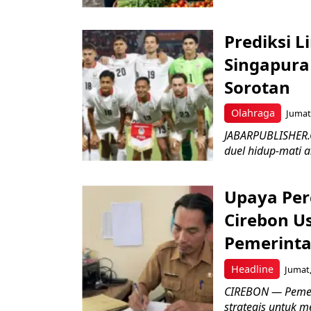
Prediksi L
Singapura 
Sorotan
Olahraga
Jumat,
JABARPUBLISHER.
duel hidup-mati a
Upaya Per
Cirebon Us
Pemerinta
Headline
Jumat,
CIREBON — Pemer
strategis untuk m