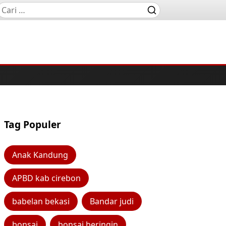
Tag Populer
Anak Kandung
APBD kab cirebon
babelan bekasi
Bandar judi
bonsai
bonsai beringin