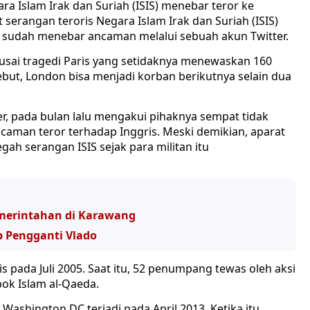
ra Islam Irak dan Suriah (ISIS) menebar teror ke
t serangan teroris Negara Islam Irak dan Suriah (ISIS)
 sudah menebar ancaman melalui sebuah akun Twitter.
t usai tragedi Paris yang setidaknya menewaskan 160
but, London bisa menjadi korban berikutnya selain dua
, pada bulan lalu mengakui pihaknya sempat tidak
aman teror terhadap Inggris. Meski demikian, aparat
ah serangan ISIS sejak para militan itu
merintahan di Karawang
b Pengganti Vlado
 pada Juli 2005. Saat itu, 52 penumpang tewas oleh aksi
ok Islam al-Qaeda.
 Washington DC terjadi pada April 2013. Ketika itu,