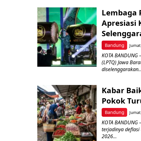
Lembaga P
Apresiasi
Selenggar
Bandung
Jumat,
KOTA BANDUNG –
(LPTQ) Jawa Bara
diselenggarakan..
Kabar Bai
Pokok Turu
Bandung
Jumat,
KOTA BANDUNG – 
terjadinya deflas
2026...