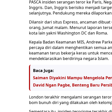
PASCA insiden serangan teror ke Paris, Nega
Inggris. Dan, Inggris berisiko menjadi targe
selanjutnya. Pendukung mereka dilaporkan
Dilansir dari situs Express, ancaman dibua
orang, Jumat malam. Menurut laporan terse
kota lain yakni Washington DC dan Roma.
Kepala Badan Keamanan MI5, Andrew Parker
percaya diri dalam menghentikan semua anc
keamanan terus bekerja keras untuk menceg
mendeklarasikan berdirinya negara Islam.
Baca Juga:
Saiman Diyakini Mampu Mengelola Pe
David Ngan Pagbe, Benteng Baru Persi
London terakhir mengalami serangan teroris
bom bunuh diri yang dilakukan oleh kelomp
Sementara itu, insiden terorisme terakhir di