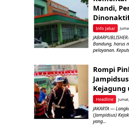
Mandi, Pe
Dinonakti
Info Jabar
Jumat
JABARPUBLISHER.
Bandung, harus m
pelayanan. Keputu
Rompi Pin
Jampidsus 
Kejagung 
Headline
Jumat,
JAKARTA — Langk
(Jampidsus) Kejak
yang...