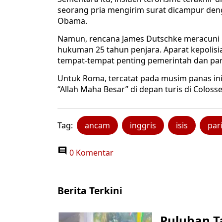
seorang pria mengirim surat dicampur deng
Obama.
Namun, rencana James Dutschke meracuni O
hukuman 25 tahun penjara. Aparat kepolis
tempat-tempat penting pemerintah dan pa
Untuk Roma, tercatat pada musim panas in
“Allah Maha Besar” di depan turis di Coloss
Tag:
ancam
inggris
isis
par
0 Komentar
Berita Terkini
Puluhan T