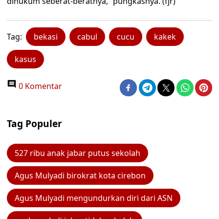
dihukum seberat-beratnya,” pungkasnya. (fjr)
Tag:
bekasi
cabul
cucu
kakek
kasus
0 Komentar
Tag Populer
527 ribu anak jabar putus sekolah
Agus Mulyadi birokrat kota cirebon
Agus Mulyadi mengundurkan diri dari ASN