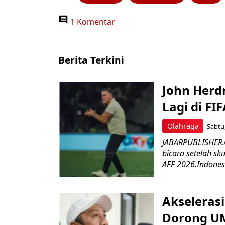
1 Komentar
Berita Terkini
John Herd
Lagi di FI
Olahraga
Sabtu,
JABARPUBLISHER.C
bicara setelah sk
AFF 2026.Indonesi
Akseleras
Dorong UM