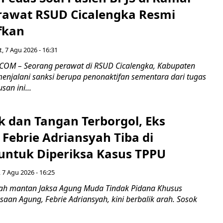
rawat RSUD Cicalengka Resmi
fkan
, 7 Agu 2026 - 16:31
COM – Seorang perawat di RSUD Cicalengka, Kabupaten
enjalani sanksi berupa penonaktifan sementara dari tugas
san ini...
k dan Tangan Terborgol, Eks
Febrie Adriansyah Tiba di
untuk Diperiksa Kasus TPPU
 7 Agu 2026 - 16:25
ah mantan Jaksa Agung Muda Tindak Pidana Khusus
saan Agung, Febrie Adriansyah, kini berbalik arah. Sosok