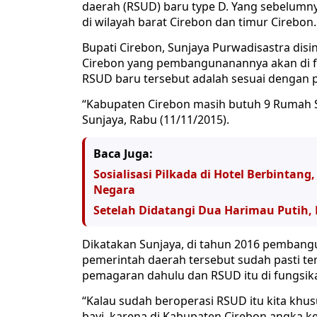
daerah (RSUD) baru type D. Yang sebelumn
di wilayah barat Cirebon dan timur Cirebon.
Bupati Cirebon, Sunjaya Purwadisastra d
Cirebon yang pembangunanannya akan di f
RSUD baru tersebut adalah sesuai dengan 
“Kabupaten Cirebon masih butuh 9 Rumah Sa
Sunjaya, Rabu (11/11/2015).
Baca Juga:
Sosialisasi Pilkada di Hotel Berbint
Negara
Setelah Didatangi Dua Harimau Putih, 
Dikatakan Sunjaya, di tahun 2016 pembangu
pemerintah daerah tersebut sudah pasti te
pemagaran dahulu dan RSUD itu di fungsika
“Kalau sudah beroperasi RSUD itu kita khu
bayi, karena di Kabupaten Cirebon angka ke