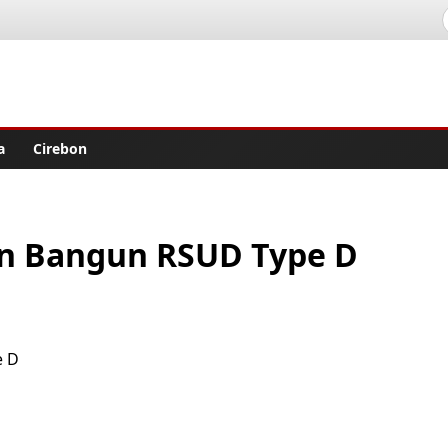
lisher
a
Cirebon
n Bangun RSUD Type D