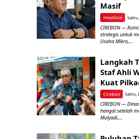
Masif
Headline
Sabtu,
CIREBON — Komis
strategis untuk
Usaha Mikro,...
Langkah T
Staf Ahli 
Kuat Pilk
Cirebon
Sabtu, 
CIREBON — Dinami
hangat setelah ma
Mulyadi,...
Puluhan T