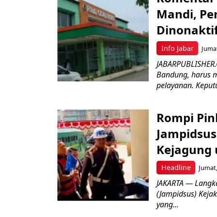
Mandi, Pe
Dinonakti
Info Jabar
Jumat
JABARPUBLISHER.
Bandung, harus m
pelayanan. Keputu
Rompi Pin
Jampidsus 
Kejagung 
Headline
Jumat,
JAKARTA — Langk
(Jampidsus) Kejak
yang...