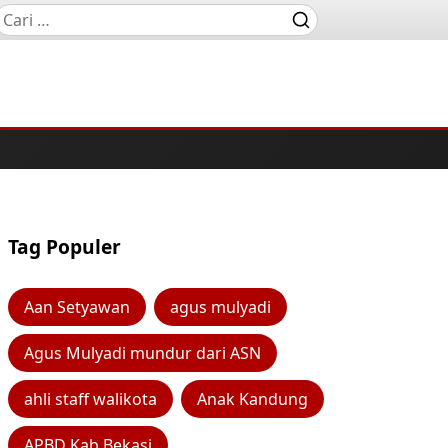
Tag Populer
Aan Setyawan
agus mulyadi
Agus Mulyadi mundur dari ASN
ahli staff walikota
Anak Kandung
APBD Kab Bekasi