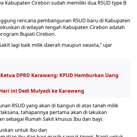
ya Kabupaten Cirebon sudah memiliki dua RSUD type B
isinggung rencana pembangunan RSUD baru di Kabupaten
okuskan di wilayah tengah Kabupaten Cirebon adalah
program Bupati Cirebon.
kit lagi baik milik daerah maupun swasta,” ujar
ang, Ketua DPRD Karawang: KPUD Hamburkan Uang
Hari ini Dedi Mulyadi ke Karawang
nan RSUD yang akan di bangun di atas tanah milik
rlaksana, tahapannya pertama akan di lakukan
n sebagai Rumah Sakit khusus Ibu dan bayi.
suskan untuk ibu dan
matian ibu dan bayi masih sangat tinggi. Nanti untuk