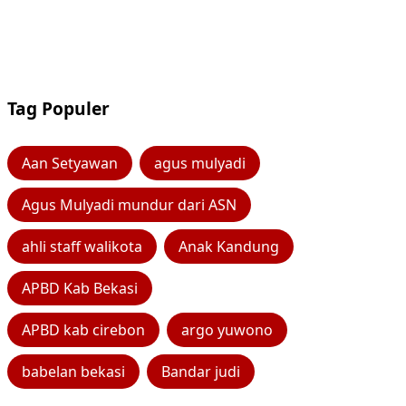
Tag Populer
Aan Setyawan
agus mulyadi
Agus Mulyadi mundur dari ASN
ahli staff walikota
Anak Kandung
APBD Kab Bekasi
APBD kab cirebon
argo yuwono
babelan bekasi
Bandar judi