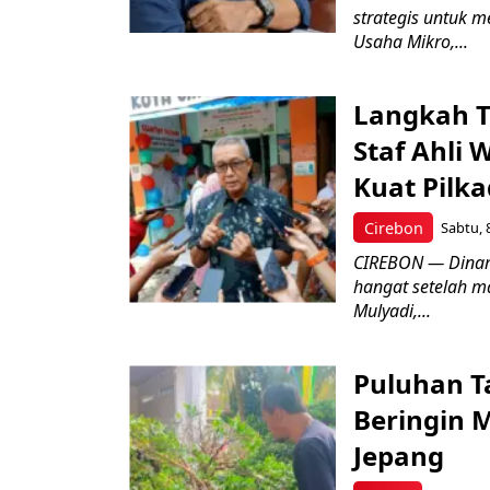
strategis untuk
Usaha Mikro,...
Langkah T
Staf Ahli 
Kuat Pilk
Cirebon
Sabtu, 
CIREBON — Dinami
hangat setelah ma
Mulyadi,...
Puluhan T
Beringin 
Jepang