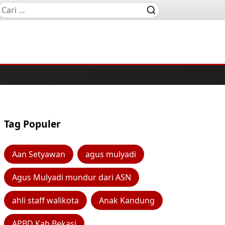
Tag Populer
Aan Setyawan
agus mulyadi
Agus Mulyadi mundur dari ASN
ahli staff walikota
Anak Kandung
APBD Kab Bekasi