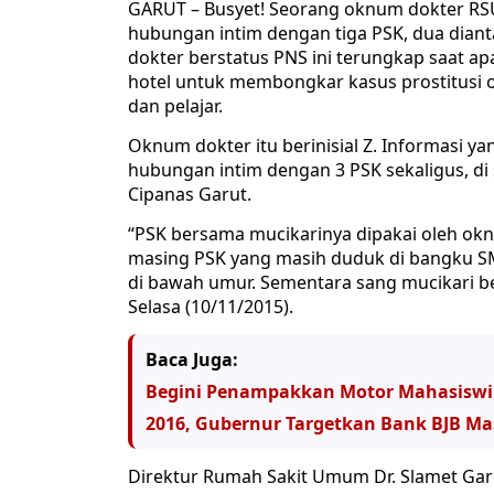
GARUT – Busyet! Seorang oknum dokter RS
hubungan intim dengan tiga PSK, dua dian
dokter berstatus PNS ini terungkap saat a
hotel untuk membongkar kasus prostitusi o
dan pelajar.
Oknum dokter itu berinisial Z. Informasi y
hubungan intim dengan 3 PSK sekaligus, di
Cipanas Garut.
“PSK bersama mucikarinya dipakai oleh ok
masing PSK yang masih duduk di bangku SM
di bawah umur. Sementara sang mucikari ber
Selasa (10/11/2015).
Baca Juga:
Begini Penampakkan Motor Mahasiswi 
2016, Gubernur Targetkan Bank BJB Ma
Direktur Rumah Sakit Umum Dr. Slamet Ga