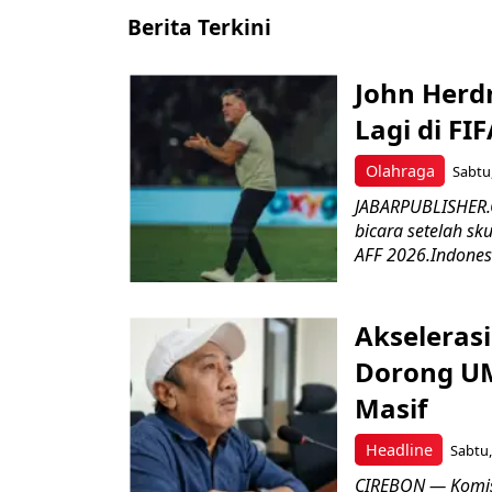
Berita Terkini
John Herd
Lagi di FI
Olahraga
Sabtu,
JABARPUBLISHER.C
bicara setelah sk
AFF 2026.Indonesi
Akseleras
Dorong UM
Masif
Headline
Sabtu,
CIREBON — Komis