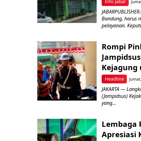
Info Jabar
Jumat
JABARPUBLISHER.
Bandung, harus m
pelayanan. Keputu
Rompi Pin
Jampidsus 
Kejagung 
Headline
Jumat,
JAKARTA — Langk
(Jampidsus) Kejak
yang...
Lembaga P
Apresiasi