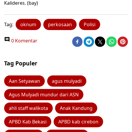
Kalideres. (bay)
Tag:
oknum
perkosaan
Polisi
0 Komentar
Tag Populer
Aan Setyawan
agus mulyadi
Agus Mulyadi mundur dari ASN
ahli staff walikota
Anak Kandung
APBD Kab Bekasi
APBD kab cirebon