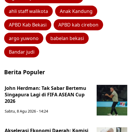
ahli staff walikota
Anak Kandung
APBD Kab Bekasi
APBD kab cirebon
argo yuwono
babelan bekasi
Bandar judi
Berita Populer
John Herdman: Tak Sabar Bertemu
Singapura Lagi di FIFA ASEAN Cup
2026
Sabtu, 8 Agu 2026 - 14:24
Akselerasi Ekonomi Daerah: Komisi