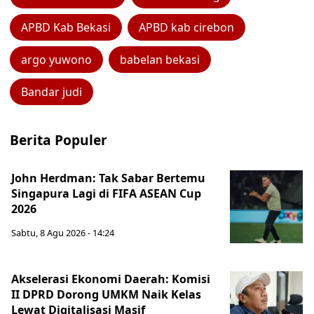
APBD Kab Bekasi
APBD kab cirebon
argo yuwono
babelan bekasi
Bandar judi
Berita Populer
John Herdman: Tak Sabar Bertemu
Singapura Lagi di FIFA ASEAN Cup
2026
Sabtu, 8 Agu 2026 - 14:24
Akselerasi Ekonomi Daerah: Komisi
II DPRD Dorong UMKM Naik Kelas
Lewat Digitalisasi Masif