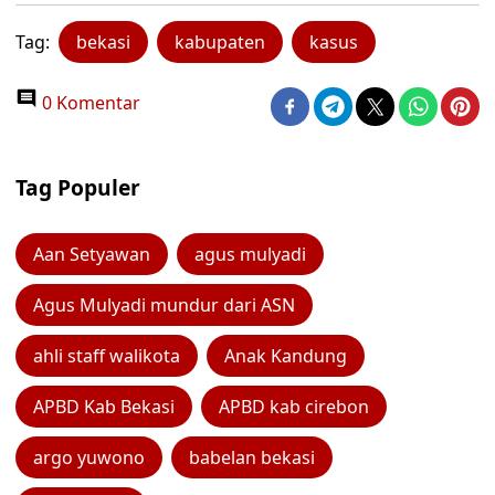
Tag:
bekasi
kabupaten
kasus
0 Komentar
Tag Populer
Aan Setyawan
agus mulyadi
Agus Mulyadi mundur dari ASN
ahli staff walikota
Anak Kandung
APBD Kab Bekasi
APBD kab cirebon
argo yuwono
babelan bekasi