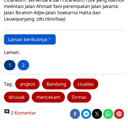
Cicaheum. Sementara dari Cicaheum, rute yang diambil
melintasi Jalan Ahmad Yani-perempatan Jalan Jakarta-
Jalan Ibrahim Adjie-Jalan Soekarno Hatta dan
Leuwipanjang. (dtc/dov/bay)
Laman berikutnya
Laman:
1
2
Tag:
angkot
Bandung
cicadas
dirusak
mencekam
Ormas
0 Komentar