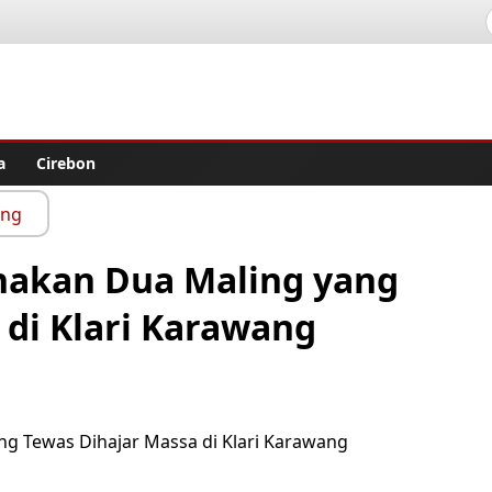
lisher
a
Cirebon
ang
nakan Dua Maling yang
 di Klari Karawang