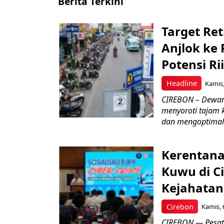
Berita Terkini
Target Ret
Anjlok ke 
Potensi Rii
Headline
Kamis,
CIREBON – Dewan
menyoroti tajam 
dan mengoptimal
Kerentana
Kuwu di C
Kejahatan
Cirebon
Kamis, 
CIREBON — Pesatn