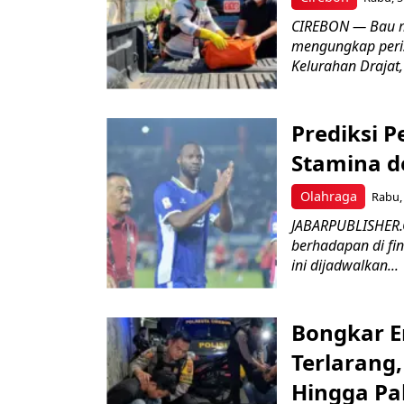
CIREBON — Bau me
mengungkap peri
Kelurahan Drajat,
Prediksi 
Stamina d
Olahraga
Rabu, 
JABARPUBLISHER.
berhadapan di fin
ini dijadwalkan...
Bongkar E
Terlarang,
Hingga Pa