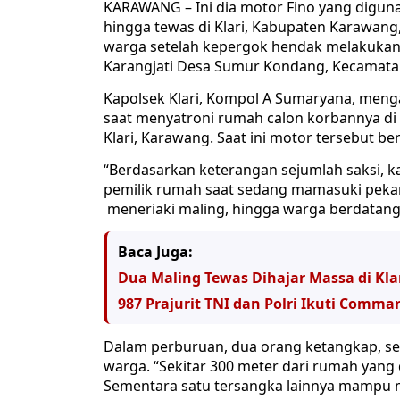
KARAWANG – Ini dia motor Fino yang digun
hingga tewas di Klari, Kabupaten Karawang,
warga setelah kepergok hendak melakukan 
Karangjati Desa Sumur Kondang, Kecamatan
Kapolsek Klari, Kompol A Sumaryana, menga
saat menyatroni rumah calon korbannya d
Klari, Karawang. Saat ini motor tersebut b
“Berdasarkan keterangan sejumlah saksi, k
pemilik rumah saat sedang mamasuki pekar
meneriaki maling, hingga warga berdatanga
Baca Juga:
Dua Maling Tewas Dihajar Massa di Kl
987 Prajurit TNI dan Polri Ikuti Comma
Dalam perburuan, dua orang ketangkap, sed
warga. “Sekitar 300 meter dari rumah yang 
Sementara satu tersangka lainnya mampu m