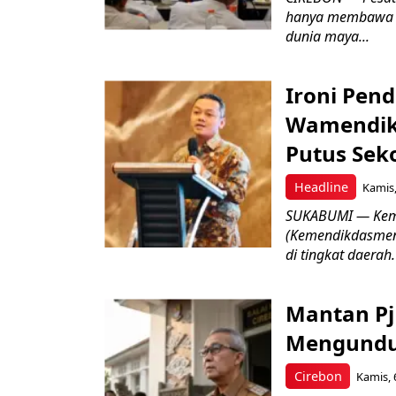
hanya membawa k
dunia maya...
Ironi Pend
Wamendik
Putus Seko
Headline
Kamis,
SUKABUMI — Keme
(Kemendikdasmen)
di tingkat daerah.
Mantan Pj
Mengundur
Cirebon
Kamis, 