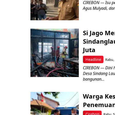
CIREBON — Isu pe
Agus Mulyadi, dar
Si Jago M
Sindangla
Juta
Headline
Rabu, 
CIREBON — Dini 
Desa Sindang La
bangunan...
Warga Kes
Penemuan
Cirebon
Rabu, 5