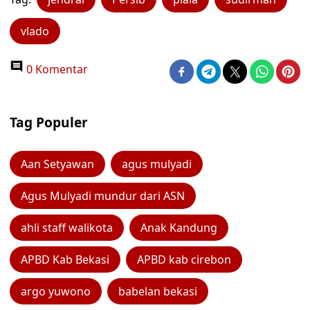
vlado
0 Komentar
Tag Populer
Aan Setyawan
agus mulyadi
Agus Mulyadi mundur dari ASN
ahli staff walikota
Anak Kandung
APBD Kab Bekasi
APBD kab cirebon
argo yuwono
babelan bekasi