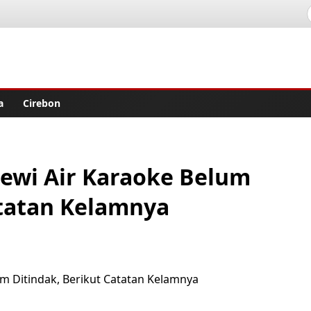
lisher
a
Cirebon
Dewi Air Karaoke Belum
atatan Kelamnya