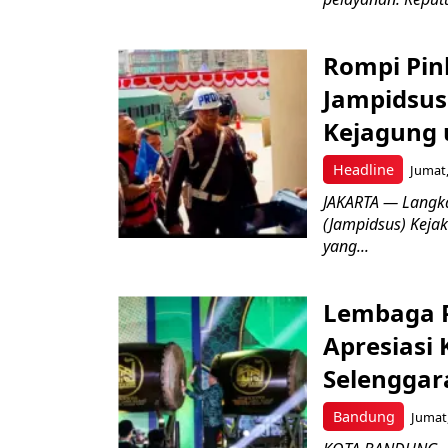
Rompi Pin
Jampidsus 
Kejagung 
Headline
Jumat,
JAKARTA — Langk
(Jampidsus) Kejak
yang...
Lembaga P
Apresiasi
Selenggar
Bandung
Jumat,