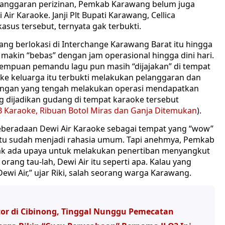
anggaran perizinan, Pemkab Karawang belum juga
ir Karaoke. Janji Plt Bupati Karawang, Cellica
sus tersebut, ternyata gak terbukti.
ang berlokasi di Interchange Karawang Barat itu hingga
n makin “bebas” dengan jam operasional hingga dini hari.
rempuan pemandu lagu pun masih “dijajakan” di tempat
oke keluarga itu terbukti melakukan pelanggaran dan
bungan yang tengah melakukan operasi mendapatkan
ng dijadikan gudang di tempat karaoke tersebut
 Karaoke, Ribuan Botol Miras dan Ganja Ditemukan
).
keberadaan Dewi Air Karaoke sebagai tempat yang “wow”
 itu sudah menjadi rahasia umum. Tapi anehmya, Pemkab
Tak ada upaya untuk melakukan penertiban menyangkut
rang tau-lah, Dewi Air itu seperti apa. Kalau yang
ewi Air,” ujar Riki, salah seorang warga Karawang.
r di Cibinong, Tinggal Nunggu Pemecatan