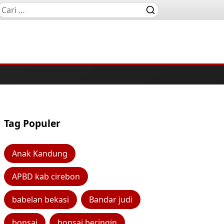
Tag Populer
Anak Kandung
APBD kab cirebon
babelan bekasi
Bandar judi
bonsai
bonsai beringin