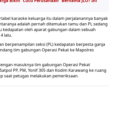
rga Bikin “Cucu Perusahaan” Bernama JLO? Ini
rlabel karaoke keluarga itu dalam perjalanannya banyak
ntaranya adalah pernah ditemukan tamu dan PL sedang
 itu kedapatan oleh aparat gabungan dalam sebuah
4 lalu.
uan berpenampilan seksi (PL) kedapatan berpesta ganja
landang tim gabungan Operasi Pekat ke Mapolres
dengan masuknya tim gabungan Operasi Pekat
 Satpol PP, PM, Yonif 305 dan Kodim Karawang ke ruang
gup saat petugas melakukan pemeriksaan.