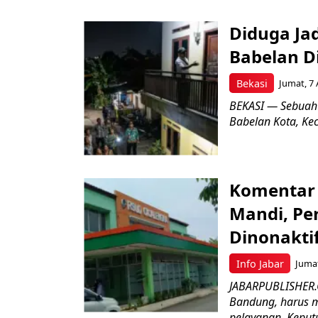
Diduga Ja
Babelan D
Bekasi
Jumat, 7 
BEKASI — Sebuah
Babelan Kota, Ke
Komentar 
Mandi, Pe
Dinonakti
Info Jabar
Jumat
JABARPUBLISHER.
Bandung, harus m
pelayanan. Keputu