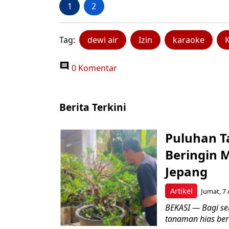
1
2
Tag:
dewi air
Izin
karaoke
0 Komentar
Berita Terkini
Puluhan T
Beringin 
Jepang
Artikel
Jumat, 7 
BEKASI — Bagi se
tanaman hias ber