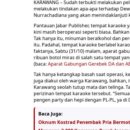
KARAWANG – Sudah terbukti melakukan pel
melakukan tindakan apa-apa terhadap Dewi A
Nurrachadiana yang akan menindaklanjuti ka
Pantauan Jabar Publisher, tempat karaoke y
kini masih beroperasi seperti biasa. Bahka
Tak hanya itu, minuman beralkohol dan pe
itu. Padahal, tempat karaoke berlabel kara
faktanya, Sabtu (31/10) malam, aparat ga
ribuan botol miras di salah satu tempat ya
(baca:
Aparat Gabungan Gerebek DA dan AB
Tak hanya ketangkap basah saat operasi, 
juga diakui oleh warga Karawang, bahkan,
Karawang seolah tutup mata dan telinga. 
perizinan tempat karaoke tersebut. “Semua o
pengen party dan hepi dengan PL-PL, ya di D
Baca Juga:
Oknum Kostrad Penembak Pria Bermoto