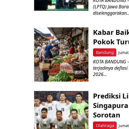
KOTA BANDUNG –
(LPTQ) Jawa Bara
diselenggarakan..
Kabar Bai
Pokok Turu
Bandung
Jumat,
KOTA BANDUNG – 
terjadinya deflas
2026...
Prediksi L
Singapura 
Sorotan
Olahraga
Jumat,