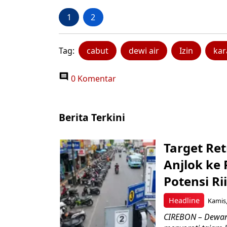
1
2
Tag:
cabut
dewi air
Izin
kar
0 Komentar
Berita Terkini
Target Ret
Anjlok ke 
Potensi Rii
Headline
Kamis,
CIREBON – Dewan