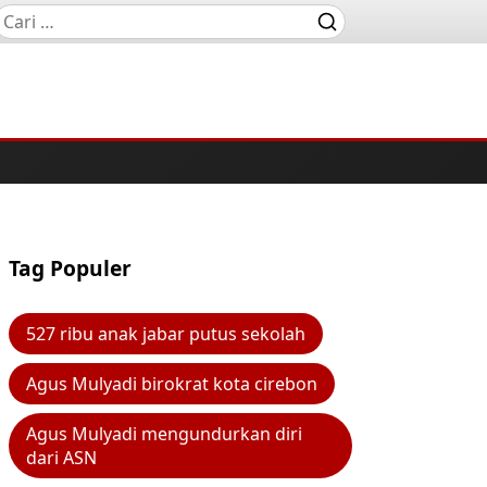
Tag Populer
527 ribu anak jabar putus sekolah
Agus Mulyadi birokrat kota cirebon
Agus Mulyadi mengundurkan diri
dari ASN