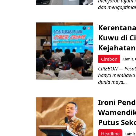
menyoroti tajam 
dan mengoptimal
Kerentana
Kuwu di C
Kejahatan
Cirebon
Kamis, 
CIREBON — Pesatn
hanya membawa k
dunia maya...
Ironi Pend
Wamendik
Putus Seko
Headline
Kamis,