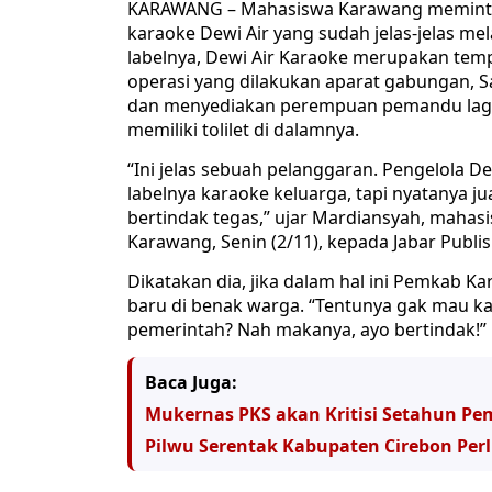
KARAWANG – Mahasiswa Karawang meminta
karaoke Dewi Air yang sudah jelas-jelas me
labelnya, Dewi Air Karaoke merupakan tem
operasi yang dilakukan aparat gabungan, 
dan menyediakan perempuan pemandu lagu. 
memiliki tolilet di dalamnya.
“Ini jelas sebuah pelanggaran. Pengelola 
labelnya karaoke keluarga, tapi nyatanya j
bertindak tegas,” ujar Mardiansyah, mahasis
Karawang, Senin (2/11), kepada Jabar Publis
Dikatakan dia, jika dalam hal ini Pemkab 
baru di benak warga. “Tentunya gak mau k
pemerintah? Nah makanya, ayo bertindak!” 
Baca Juga:
Mukernas PKS akan Kritisi Setahun Pem
Pilwu Serentak Kabupaten Cirebon Perl