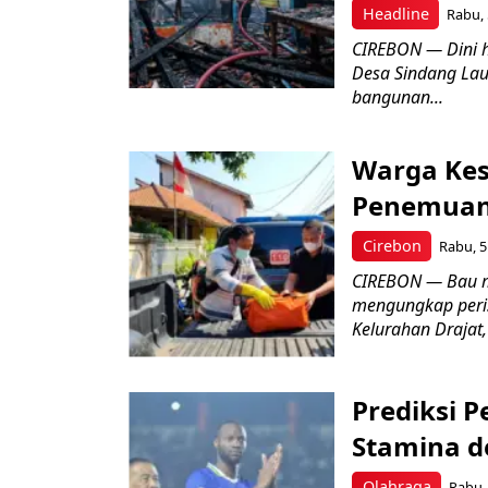
Headline
Rabu, 
CIREBON — Dini 
Desa Sindang La
bangunan...
Warga Kes
Penemuan
Cirebon
Rabu, 5
CIREBON — Bau me
mengungkap peri
Kelurahan Drajat,
Prediksi 
Stamina d
Olahraga
Rabu, 