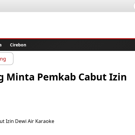
lisher
a
Cirebon
ang
 Minta Pemkab Cabut Izin