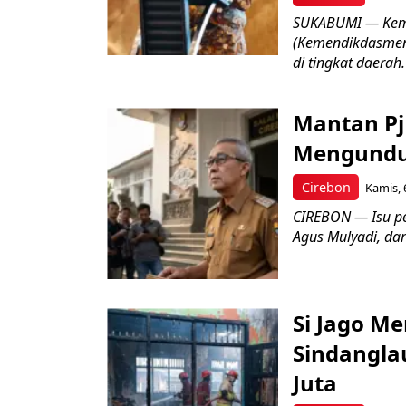
SUKABUMI — Keme
(Kemendikdasmen)
di tingkat daerah.
Mantan Pj
Mengundur
Cirebon
Kamis, 
CIREBON — Isu pe
Agus Mulyadi, dar
Si Jago M
Sindangla
Juta