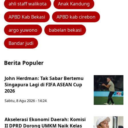
ahli staff walikota
Anak Kandung
APBD Kab Bekasi
APBD kab cirebon
argo yuwono
babelan bekasi
Bandar judi
Berita Populer
John Herdman: Tak Sabar Bertemu
Singapura Lagi di FIFA ASEAN Cup
2026
Sabtu, 8 Agu 2026 - 14:24
Akselerasi Ekonomi Daerah: Komisi
II DPRD Dorong UMKM Naik Kelas