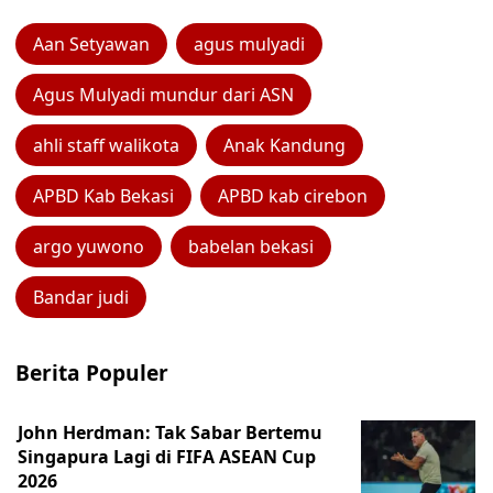
Aan Setyawan
agus mulyadi
Agus Mulyadi mundur dari ASN
ahli staff walikota
Anak Kandung
APBD Kab Bekasi
APBD kab cirebon
argo yuwono
babelan bekasi
Bandar judi
Berita Populer
John Herdman: Tak Sabar Bertemu
Singapura Lagi di FIFA ASEAN Cup
2026