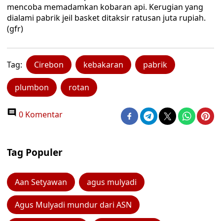
mencoba memadamkan kobaran api. Kerugian yang
dialami pabrik jeil basket ditaksir ratusan juta rupiah.
(gfr)
Tag:
Cirebon
kebakaran
pabrik
plumbon
rotan
0 Komentar
Tag Populer
Aan Setyawan
agus mulyadi
Agus Mulyadi mundur dari ASN