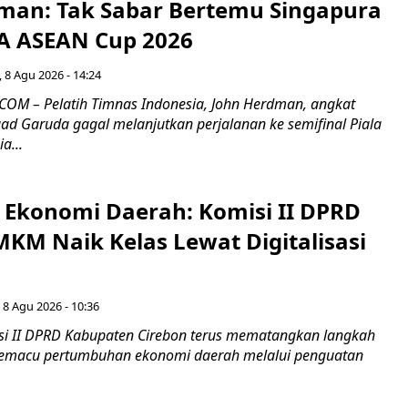
man: Tak Sabar Bertemu Singapura
FA ASEAN Cup 2026
 8 Agu 2026 - 14:24
OM – Pelatih Timnas Indonesia, John Herdman, angkat
uad Garuda gagal melanjutkan perjalanan ke semifinal Piala
a...
i Ekonomi Daerah: Komisi II DPRD
KM Naik Kelas Lewat Digitalisasi
 8 Agu 2026 - 10:36
i II DPRD Kabupaten Cirebon terus mematangkan langkah
 memacu pertumbuhan ekonomi daerah melalui penguatan