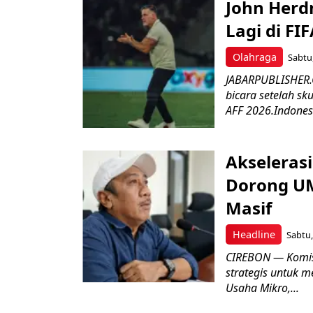
John Herd
Lagi di FI
Olahraga
Sabtu,
JABARPUBLISHER.C
bicara setelah sk
AFF 2026.Indonesi
Akseleras
Dorong UM
Masif
Headline
Sabtu,
CIREBON — Komis
strategis untuk
Usaha Mikro,...