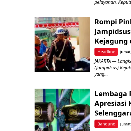
pelayanan. Keputu
Rompi Pin
Jampidsus 
Kejagung 
Headline
Jumat,
JAKARTA — Langk
(Jampidsus) Kejak
yang...
Lembaga P
Apresiasi
Selenggar
Bandung
Jumat,