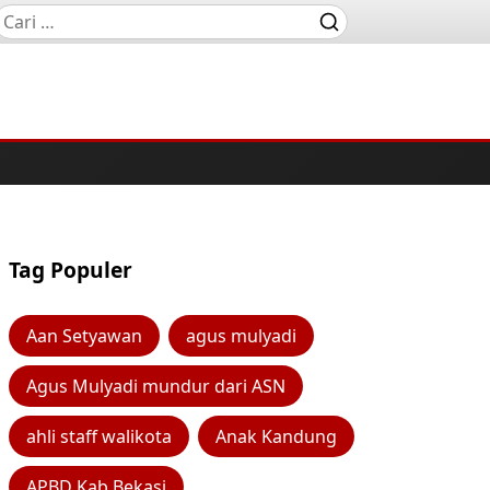
Tag Populer
Aan Setyawan
agus mulyadi
Agus Mulyadi mundur dari ASN
ahli staff walikota
Anak Kandung
APBD Kab Bekasi