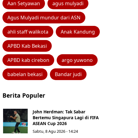
Aan Setyawan
agus mulyadi
Agus Mulyadi mundur dari ASN
ahli staff walikota
Anak Kandung
APBD Kab Bekasi
APBD kab cirebon
argo yuwono
babelan bekasi
Bandar judi
Berita Populer
John Herdman: Tak Sabar
Bertemu Singapura Lagi di FIFA
ASEAN Cup 2026
Sabtu, 8 Agu 2026 - 14:24