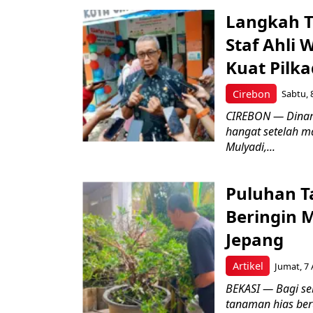
Langkah T
Staf Ahli 
Kuat Pilk
Cirebon
Sabtu, 
CIREBON — Dinami
hangat setelah ma
Mulyadi,...
Puluhan T
Beringin 
Jepang
Artikel
Jumat, 7 
BEKASI — Bagi se
tanaman hias ber