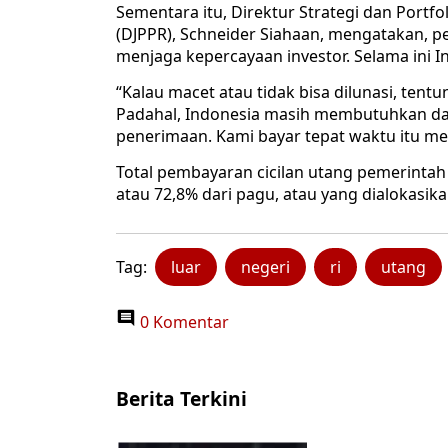
Sementara itu, Direktur Strategi dan Portfo
(DJPPR), Schneider Siahaan, mengatakan, p
menjaga kepercayaan investor. Selama ini
“Kalau macet atau tidak bisa dilunasi, ten
Padahal, Indonesia masih membutuhkan da
penerimaan. Kami bayar tepat waktu itu men
Total pembayaran cicilan utang pemerintah s
atau 72,8% dari pagu, atau yang dialokasika
Tag:
luar
negeri
ri
utang
0 Komentar
Berita Terkini