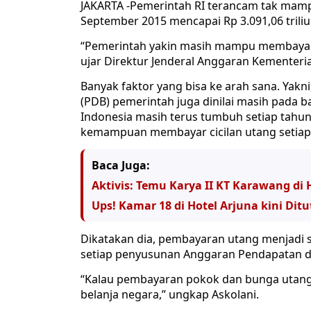
JAKARTA -Pemerintah RI terancam tak mamp
September 2015 mencapai Rp 3.091,06 triliu
“Pemerintah yakin masih mampu membayar c
ujar Direktur ‎Jenderal Anggaran Kementeri
Banyak faktor yang bisa ke arah sana. Yakn
(PDB) pemerintah juga dinilai masih pada bat
Indonesia masih terus tumbuh setiap tahun
kemampuan membayar cicilan utang setiap
Baca Juga:
Aktivis: Temu Karya II KT Karawang di 
Ups! Kamar 18 di Hotel Arjuna kini Di
Dikatakan dia, pembayaran utang menjadi sa
setiap penyusunan Anggaran Pendapatan da
“Kalau pembayaran pokok dan bunga utang m
belanja negara‎,” ungkap Askolani.