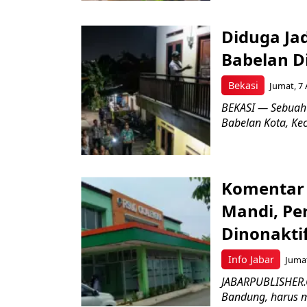
Diduga Ja
Babelan D
Bekasi
Jumat, 7 
BEKASI — Sebuah
Babelan Kota, Ke
Komentar 
Mandi, Pe
Dinonakti
Info Jabar
Jumat
JABARPUBLISHER.
Bandung, harus m