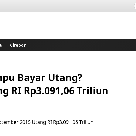
lisher
a
Cirebon
pu Bayar Utang?
 RI Rp3.091,06 Triliun