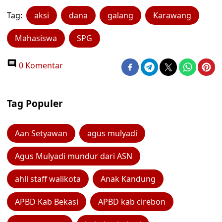
Tag:
aksi
dana
galang
Karawang
Mahasiswa
SPG
0 Komentar
Tag Populer
Aan Setyawan
agus mulyadi
Agus Mulyadi mundur dari ASN
ahli staff walikota
Anak Kandung
APBD Kab Bekasi
APBD kab cirebon