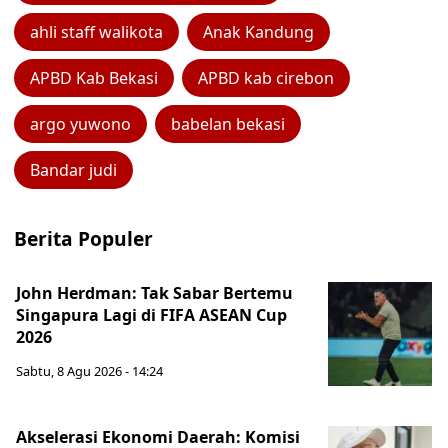
ahli staff walikota
Anak Kandung
APBD Kab Bekasi
APBD kab cirebon
argo yuwono
babelan bekasi
Bandar judi
Berita Populer
John Herdman: Tak Sabar Bertemu
Singapura Lagi di FIFA ASEAN Cup
2026
Sabtu, 8 Agu 2026 - 14:24
Akselerasi Ekonomi Daerah: Komisi