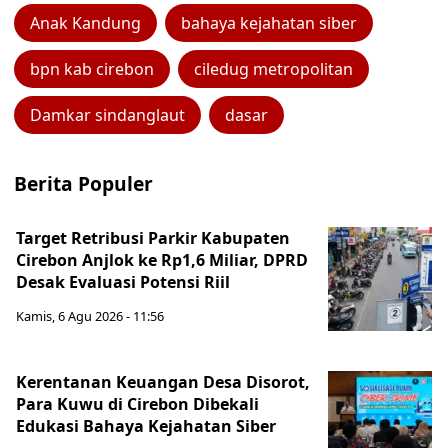
Anak Kandung
bahaya kejahatan siber
bpn kab cirebon
ciledug metropolitan
Damkar sindanglaut
dasar
Berita Populer
Target Retribusi Parkir Kabupaten
Cirebon Anjlok ke Rp1,6 Miliar, DPRD
Desak Evaluasi Potensi Riil
Kamis, 6 Agu 2026 - 11:56
Kerentanan Keuangan Desa Disorot,
Para Kuwu di Cirebon Dibekali
Edukasi Bahaya Kejahatan Siber