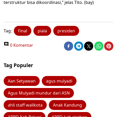
terstruktur bisa dikoordinasi,” jelas Tito. (bay)
Tag:
Final
piala
presiden
0 Komentar
Tag Populer
Aan Setyawan
agus mulyadi
Agus Mulyadi mundur dari ASN
ahli staff walikota
Anak Kandung