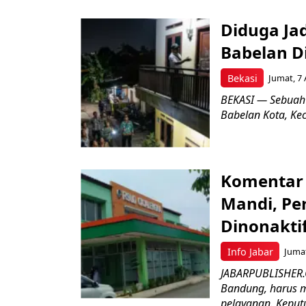
Diduga Ja
Babelan D
Bekasi
Jumat, 7 
BEKASI — Sebuah
Babelan Kota, Ke
Komentar 
Mandi, Pe
Dinonakti
Info Jabar
Jumat
JABARPUBLISHER.
Bandung, harus m
pelayanan. Keputu