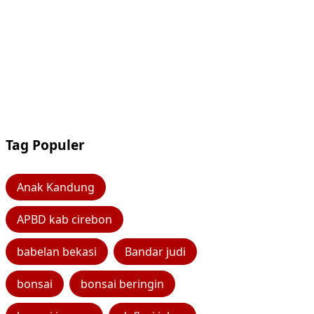
Tag Populer
Anak Kandung
APBD kab cirebon
babelan bekasi
Bandar judi
bonsai
bonsai beringin