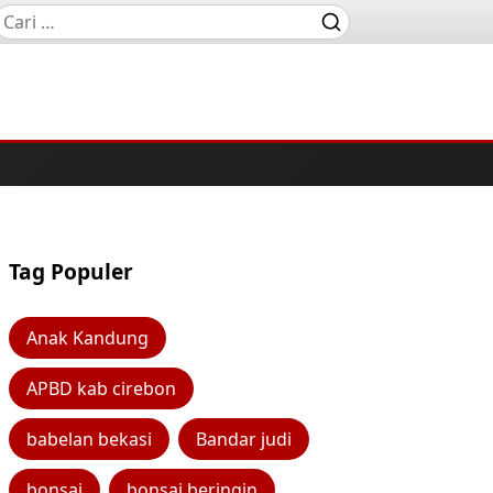
Tag Populer
Anak Kandung
APBD kab cirebon
babelan bekasi
Bandar judi
bonsai
bonsai beringin