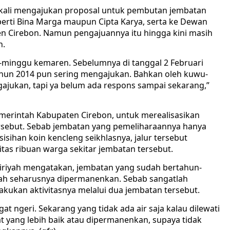
g kali mengajukan proposal untuk pembutan jembatan
eperti Bina Marga maupun Cipta Karya, serta ke Dewan
n Cirebon. Namun pengajuannya itu hingga kini masih
n.
gu-minggu kemaren. Sebelumnya di tanggal 2 Februari
ahun 2014 pun sering mengajukan. Bahkan oleh kuwu-
ajukan, tapi ya belum ada respons sampai sekarang,”
erintah Kabupaten Cirebon, untuk merealisasikan
rsebut. Sebab jembatan yang pemeliharaannya hanya
isihan koin kencleng seikhlasnya, jalur tersebut
tas ribuan warga sekitar jembatan tersebut.
iriyah mengatakan, jembatan yang sudah bertahun-
h seharusnya dipermanenkan. Sebab sangatlah
kukan aktivitasnya melalui dua jembatan tersebut.
at ngeri. Sekarang yang tidak ada air saja kalau dilewati
t yang lebih baik atau dipermanenkan, supaya tidak