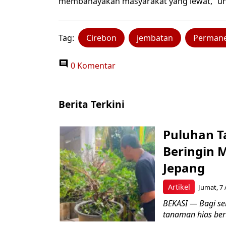
membahayakan masyarakat yang lewat,” un
Tag:
Cirebon
jembatan
Perman
0 Komentar
Berita Terkini
Puluhan T
Beringin 
Jepang
Artikel
Jumat, 7 
BEKASI — Bagi se
tanaman hias ber