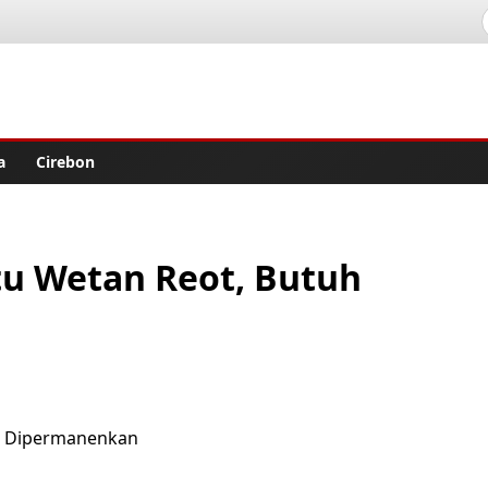
lisher
a
Cirebon
u Wetan Reot, Butuh