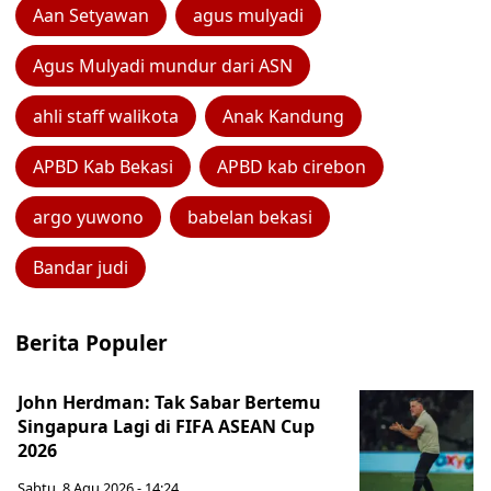
Aan Setyawan
agus mulyadi
Agus Mulyadi mundur dari ASN
ahli staff walikota
Anak Kandung
APBD Kab Bekasi
APBD kab cirebon
argo yuwono
babelan bekasi
Bandar judi
Berita Populer
John Herdman: Tak Sabar Bertemu
Singapura Lagi di FIFA ASEAN Cup
2026
Sabtu, 8 Agu 2026 - 14:24