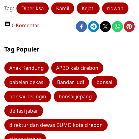
Tag:
Diperiksa
Kamil
Kejati
ridwan
0 Komentar
Tag Populer
Anak Kandung
APBD kab cirebon
babelan bekasi
Bandar judi
bonsai
bonsai beringin
bonsai jepang
deflasi jabar
direktur dan dewas BUMD kota cirebon