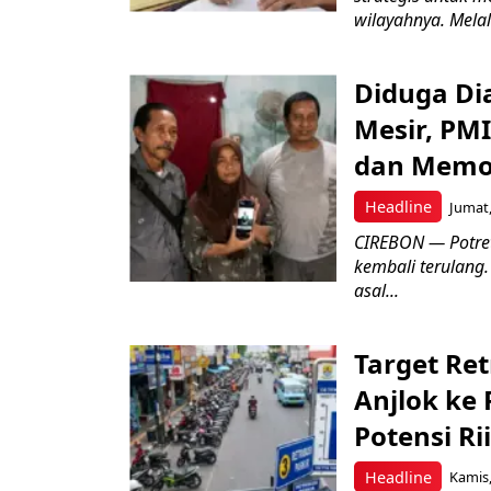
wilayahnya. Melal
Diduga Dia
Mesir, PM
dan Memo
Headline
Jumat,
CIREBON — Potret
kembali terulang.
asal...
Target Ret
Anjlok ke 
Potensi Rii
Headline
Kamis,