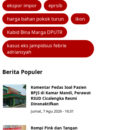
ekspor impor
eprsib
harga bahan pokok turun
ikon
Kabid Bina Marga DPUTR
kasus eks jampidsus febrie
adriansyah
Berita Populer
Komentar Pedas Soal Pasien
BPJS di Kamar Mandi, Perawat
RSUD Cicalengka Resmi
Dinonaktifkan
Jumat, 7 Agu 2026 - 16:31
Rompi Pink dan Tangan