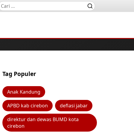
Tag Populer
Anak Kandung
APBD kab cirebon
deflasi jabar
direktur dan dewas BUMD kota
cirebon