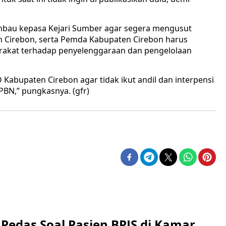
gimbau kepasa Kejari Sumber agar segera mengusut
n Cirebon, serta Pemda Kabupaten Cirebon harus
kat terhadap penyelenggaraan dan pengelolaan
Kabupaten Cirebon agar tidak ikut andil dan interpensi
BN,” pungkasnya. (gfr)
Pedas Soal Pasien BPJS di Kamar