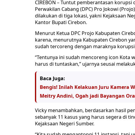
CIREBON – Tuntut pemberantasan korupsi d
Perwakilan Cabang (DPC) Pro Jokowi (Projo)
dilakukan di tiga lokasi, yakni Kejaksaan 
Kantor Bupati Cirebon.
Menurut Ketua DPC Projo Kabupaten Cireb
karena, menurutnya Kabupaten Cirebon yang
sudah tercoreng dengan maraknya korupsi 
“Tentunya ini sudah mencoreng icon Kota wa
harus di tuntaskan,” ujarnya seusai melakuk
Baca Juga:
Bengis! Inilah Kelakuan Juru Kamera 
Meitry Andini, Ogah jadi Bayangan Or
Vicky menambahkan, berdasarkan hasil pem
sebanyak 11 kasus yang harus segera di ti
Kejaksaan Negeri Sumber.
“Kita sudah mengantongi 11 instansi, tapi un