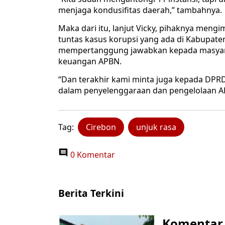
menjaga kondusifitas daerah,” tambahnya.
Maka dari itu, lanjut Vicky, pihaknya men
tuntas kasus korupsi yang ada di Kabupate
mempertanggung jawabkan kepada masyara
keuangan APBN.
“Dan terakhir kami minta juga kepada DPRD 
dalam penyelenggaraan dan pengelolaan AP
Tag:
Cirebon
unjuk rasa
0 Komentar
Berita Terkini
Komentar 