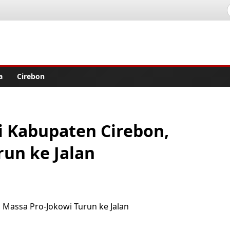
lisher
a
Cirebon
i Kabupaten Cirebon,
run ke Jalan