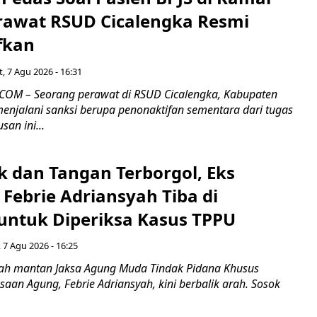
rawat RSUD Cicalengka Resmi
fkan
, 7 Agu 2026 - 16:31
COM – Seorang perawat di RSUD Cicalengka, Kabupaten
enjalani sanksi berupa penonaktifan sementara dari tugas
san ini...
k dan Tangan Terborgol, Eks
Febrie Adriansyah Tiba di
untuk Diperiksa Kasus TPPU
 7 Agu 2026 - 16:25
ah mantan Jaksa Agung Muda Tindak Pidana Khusus
saan Agung, Febrie Adriansyah, kini berbalik arah. Sosok