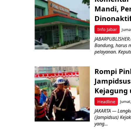
Mandi, Pe
Dinonakti
Info Jabar
Jumat
JABARPUBLISHER.
Bandung, harus m
pelayanan. Keputu
Rompi Pin
Jampidsus 
Kejagung 
Headline
Jumat,
JAKARTA — Langk
(Jampidsus) Kejak
yang...