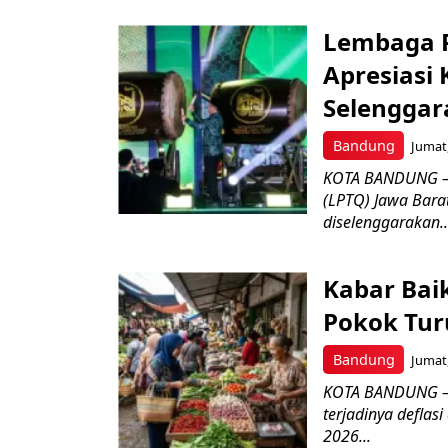
Lembaga P
Apresiasi
Selenggar
Bandung
Jumat,
KOTA BANDUNG –
(LPTQ) Jawa Bara
diselenggarakan..
Kabar Bai
Pokok Turu
Bandung
Jumat,
KOTA BANDUNG – 
terjadinya deflas
2026...