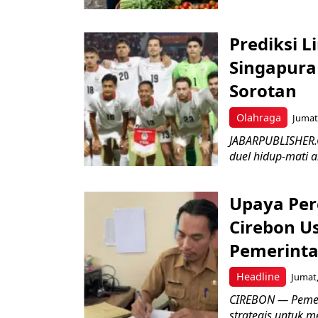
Prediksi L
Singapura 
Sorotan
Olahraga
Jumat,
JABARPUBLISHER.
duel hidup-mati a
Upaya Per
Cirebon Us
Pemerinta
Headline
Jumat,
CIREBON — Pemer
strategis untuk m