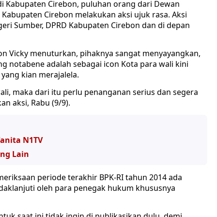
i Kabupaten Cirebon, puluhan orang dari Dewan
 Kabupaten Cirebon melakukan aksi ujuk rasa. Aksi
Negeri Sumber, DPRD Kabupaten Cirebon dan di depan
on Vicky menuturkan, pihaknya sangat menyayangkan,
 notabene adalah sebagai icon Kota para wali kini
yang kian merajalela.
li, maka dari itu perlu penanganan serius dan segera
an aksi, Rabu (9/9).
Wanita N1TV
ang Lain
eriksaan periode terakhir BPK-RI tahun 2014 ada
ndaklanjuti oleh para penegak hukum khususnya
tuk saat ini tidak ingin di publikasikan dulu, demi