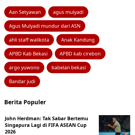
Aan Setyawan
agus mulyadi
Agus Mulyadi mundur dari ASN
ahli staff walikota
Anak Kandung
APBD Kab Bekasi
APBD kab cirebon
argo yuwono
babelan bekasi
Bandar judi
Berita Populer
John Herdman: Tak Sabar Bertemu
Singapura Lagi di FIFA ASEAN Cup
2026