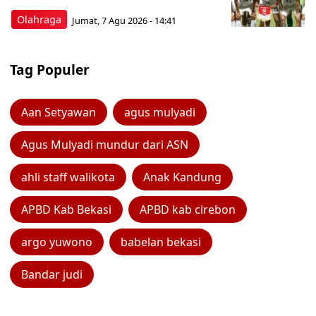
Olahraga
Jumat, 7 Agu 2026 - 14:41
Tag Populer
Aan Setyawan
agus mulyadi
Agus Mulyadi mundur dari ASN
ahli staff walikota
Anak Kandung
APBD Kab Bekasi
APBD kab cirebon
argo yuwono
babelan bekasi
Bandar judi