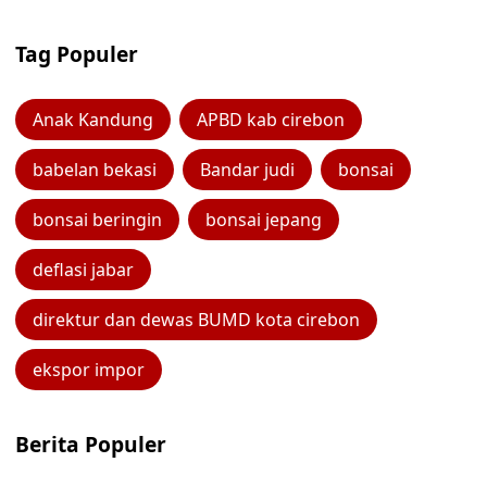
Tag Populer
Anak Kandung
APBD kab cirebon
babelan bekasi
Bandar judi
bonsai
bonsai beringin
bonsai jepang
deflasi jabar
direktur dan dewas BUMD kota cirebon
ekspor impor
Berita Populer