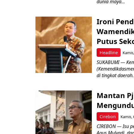
dunia maya...
Ironi Pend
Wamendik
Putus Seko
Headline
Kamis,
SUKABUMI — Keme
(Kemendikdasmen)
di tingkat daerah.
Mantan Pj
Mengundur
Cirebon
Kamis, 
CIREBON — Isu pe
Agus Mulyadi, dar