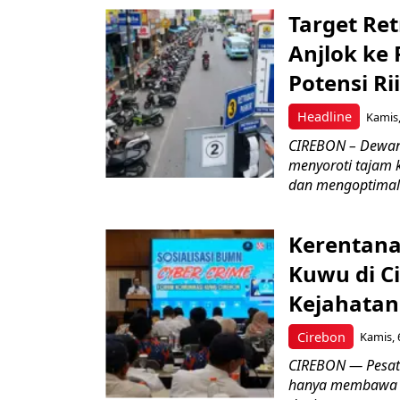
Target Ret
Anjlok ke 
Potensi Rii
Headline
Kamis,
CIREBON – Dewan
menyoroti tajam 
dan mengoptimal
Kerentana
Kuwu di C
Kejahatan
Cirebon
Kamis, 
CIREBON — Pesatn
hanya membawa k