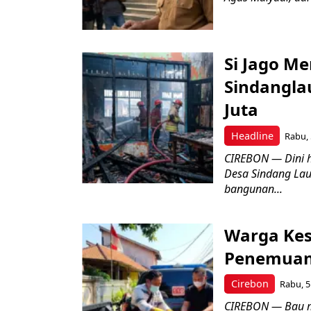
Si Jago M
Sindangla
Juta
Headline
Rabu, 
CIREBON — Dini 
Desa Sindang La
bangunan...
Warga Kes
Penemuan
Cirebon
Rabu, 5
CIREBON — Bau me