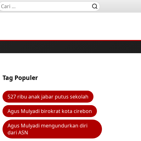
Tag Populer
527 ribu anak jabar putus sekolah
Agus Mulyadi birokrat kota cirebon
Agus Mulyadi mengundurkan diri
dari ASN