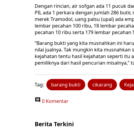
Dengan rincian, air sofgan ada 11 pucuk d
PIL ada 1 perkara dengan jumlah 286 butir, 
merek Tramodol, uang palsu (upal) ada empa
lembar pecahan 100 ribu, 18 lembar pecaha
pecahan 10 ribu serta 179 lembar pecahan 5
“Barang bukti yang kita musnahkan ini har
nilai jualnya. Tak mungkin kita musnahkan 
kejahatan tentu hasil kejahatan seperti itu
pemiliknya dari hasil pencurian misalnya,” t
Tag:
barang bukti
cikarang
Kej
0 Komentar
Berita Terkini