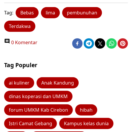
Tag:
Bebas
lima
pembunuhan
Terdakwa
0 Komentar
Tag Populer
ai kuliner
Anak Kandung
dinas koperasi dan UMKM
forum UMKM Kab Cirebon
hibah
Istri Camat Gebang
Kampus kelas dunia