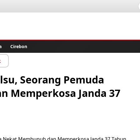
lisher
a
Cirebon
k
alsu, Seorang Pemuda
n Memperkosa Janda 37