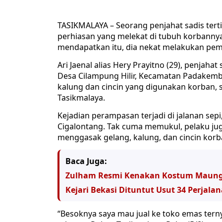
TASIKMALAYA – Seorang penjahat sadis terti
perhiasan yang melekat di tubuh korbannya
mendapatkan itu, dia nekat melakukan pem
Ari Jaenal alias Hery Prayitno (29), penja
Desa Cilampung Hilir, Kecamatan Padakemba
kalung dan cincin yang digunakan korban, 
Tasikmalaya.
Kejadian perampasan terjadi di jalanan se
Cigalontang. Tak cuma memukul, pelaku ju
menggasak gelang, kalung, dan cincin korb
Baca Juga:
Zulham Resmi Kenakan Kostum Maun
Kejari Bekasi Dituntut Usut 34 Perjala
“Besoknya saya mau jual ke toko emas ternya