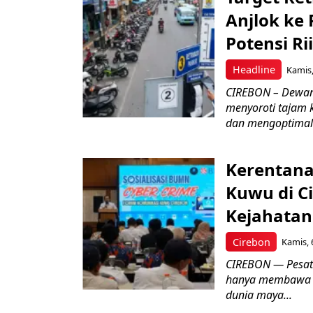
Anjlok ke 
Potensi Rii
Headline
Kamis,
CIREBON – Dewan
menyoroti tajam 
dan mengoptimal
Kerentana
Kuwu di C
Kejahatan
Cirebon
Kamis, 
CIREBON — Pesatn
hanya membawa k
dunia maya...