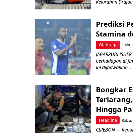
Kelurahan Drajat,
Prediksi 
Stamina d
Olahraga
Rabu, 
JABARPUBLISHER.
berhadapan di fin
ini dijadwalkan...
Bongkar E
Terlarang,
Hingga Pa
Headline
Rabu, 
​CIREBON — Kepoli