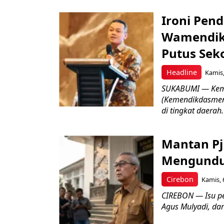
Ironi Pend
Wamendik
Putus Seko
Headline
Kamis,
SUKABUMI — Keme
(Kemendikdasmen)
di tingkat daerah.
Mantan Pj
Mengundur
Cirebon
Kamis, 
CIREBON — Isu pe
Agus Mulyadi, dar