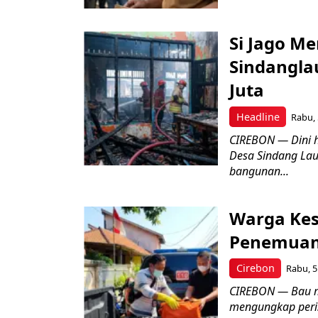
Si Jago M
Sindangla
Juta
Headline
Rabu, 
CIREBON — Dini 
Desa Sindang La
bangunan...
Warga Kes
Penemuan
Cirebon
Rabu, 5
CIREBON — Bau me
mengungkap peri