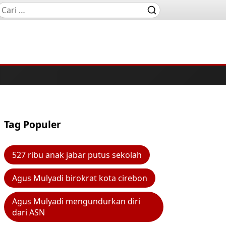
Tag Populer
527 ribu anak jabar putus sekolah
Agus Mulyadi birokrat kota cirebon
Agus Mulyadi mengundurkan diri
dari ASN