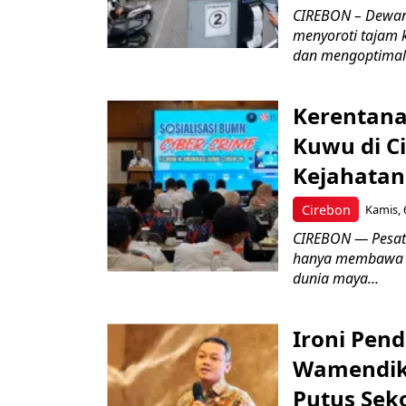
CIREBON – Dewan
menyoroti tajam 
dan mengoptimal
Kerentana
Kuwu di C
Kejahatan
Cirebon
Kamis, 
CIREBON — Pesatn
hanya membawa k
dunia maya...
Ironi Pend
Wamendik
Putus Seko