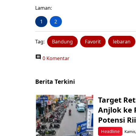
Laman:
1
2
Tag:
Bandung
Favorit
lebaran
0 Komentar
Berita Terkini
Target Ret
Anjlok ke 
Potensi Rii
Headline
Kamis,