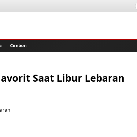
lisher
a
Cirebon
avorit Saat Libur Lebaran