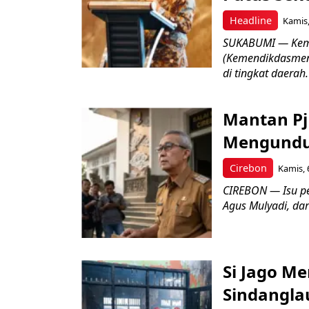
Headline
Kamis,
SUKABUMI — Keme
(Kemendikdasmen)
di tingkat daerah.
Mantan Pj
Mengundur
Cirebon
Kamis, 
CIREBON — Isu pe
Agus Mulyadi, dar
Si Jago M
Sindangla