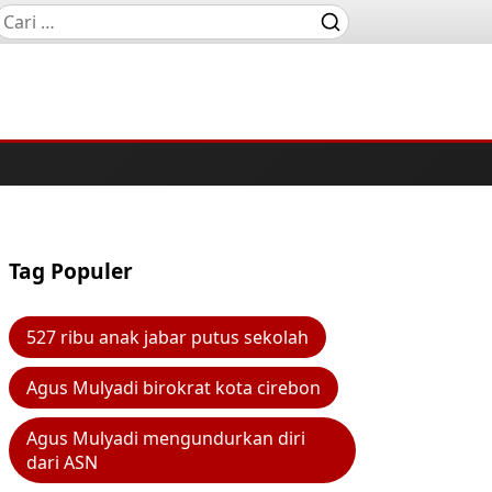
Tag Populer
527 ribu anak jabar putus sekolah
Agus Mulyadi birokrat kota cirebon
Agus Mulyadi mengundurkan diri
dari ASN