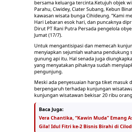
bersama keluarga tercinta.Ketujuh objek 
Parahu, Ciwidey, Ciater Subang, Kebun Bina
kawasan wisata bunga Cihideung. “Kami men
Hari Lebaran esok hari, dan puncaknya dipre
Dirut PT Rani Putra Persada pengelola ob
Jumat (17/7).
Untuk mengantisipasi dan memecah kunjung
menyiapkan sejumlah wahana pendukung se
gunung api itu. Hal senada juga diungkap
yang menyatakan pihaknya sudah menyiapk
pengunjung.
Meski ada penyesuaian harga tiket masuk dar
berpengaruh terhadap kunjungan wisatawan
kunjungan wisatawan bekisar 20 ribu orang 
Baca Juga:
Vera Chantika, “Kawin Muda” Emang A
Gila! Idul Fitri ke-2 Bisnis Birahi di Ci