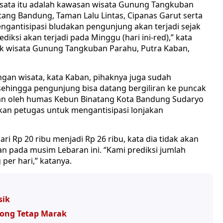
wisata itu adalah kawasan wisata Gunung Tangkuban
tang Bandung, Taman Lalu Lintas, Cipanas Garut serta
gantisipasi bludakan pengunjung akan terjadi sejak
diksi akan terjadi pada Minggu (hari ini-red),” kata
yek wisata Gunung Tangkuban Parahu, Putra Kaban,
an wisata, kata Kaban, pihaknya juga sudah
hingga pengunjung bisa datang bergiliran ke puncak
kan oleh humas Kebun Binatang Kota Bandung Sudaryo
an petugas untuk mengantisipasi lonjakan
i Rp 20 ribu menjadi Rp 26 ribu, kata dia tidak akan
 pada musim Lebaran ini. “Kami prediksi jumlah
per hari,” katanya.
sik
lodong Tetap Marak