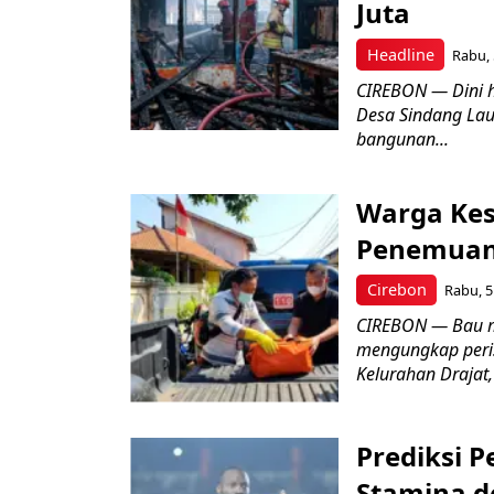
Juta
Headline
Rabu, 
CIREBON — Dini 
Desa Sindang La
bangunan...
Warga Kes
Penemuan
Cirebon
Rabu, 5
CIREBON — Bau me
mengungkap peri
Kelurahan Drajat,
Prediksi 
Stamina d