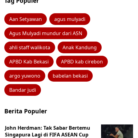
Tag Populer
Aan Setyawan
agus mulyadi
Agus Mulyadi mundur dari ASN
ahli staff walikota
Anak Kandung
APBD Kab Bekasi
APBD kab cirebon
argo yuwono
babelan bekasi
Bandar judi
Berita Populer
John Herdman: Tak Sabar Bertemu
Singapura Lagi di FIFA ASEAN Cup