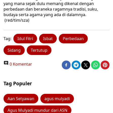
yang mana sejak dulu memang dikenal dengan
perbedaan dan beraneka ragamnya tradisi, suku,
budaya serta agama yang ada di dalamnya.
(red/tim/sza)
Tag:
Idul Fitri
Isbat
Perbedaan
Sidang
Tertutup
0 Komentar
Tag Populer
Aan Setyawan
agus mulyadi
Agus Mulyadi mundur dari ASN