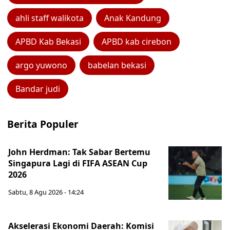
ahli staff walikota
Anak Kandung
APBD Kab Bekasi
APBD kab cirebon
argo yuwono
babelan bekasi
Bandar judi
Berita Populer
John Herdman: Tak Sabar Bertemu
Singapura Lagi di FIFA ASEAN Cup
2026
Sabtu, 8 Agu 2026 - 14:24
Akselerasi Ekonomi Daerah: Komisi