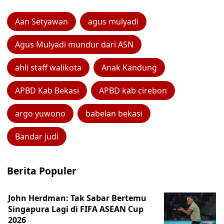
Aan Setyawan
agus mulyadi
Agus Mulyadi mundur dari ASN
ahli staff walikota
Anak Kandung
APBD Kab Bekasi
APBD kab cirebon
argo yuwono
babelan bekasi
Bandar judi
Berita Populer
John Herdman: Tak Sabar Bertemu
Singapura Lagi di FIFA ASEAN Cup
2026