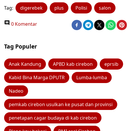
Tag:
digerebek
plus
Polisi
salon
0 Komentar
Tag Populer
Anak Kandung
APBD kab cirebon
eprsib
Kabid Bina Marga DPUTR
Lumba-lumba
Nadeo
pemkab cirebon usulkan ke pusat dan provinsi
penetapan cagar budaya di kab cirebon