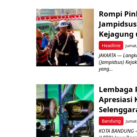
Rompi Pin
Jampidsus 
Kejagung 
Headline
Jumat,
JAKARTA — Langk
(Jampidsus) Kejak
yang...
Lembaga P
Apresiasi
Selenggar
Bandung
Jumat,
KOTA BANDUNG –