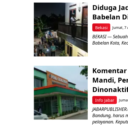
Diduga Ja
Babelan D
Bekasi
Jumat, 7 
BEKASI — Sebuah
Babelan Kota, Ke
Komentar 
Mandi, Pe
Dinonakti
Info Jabar
Jumat
JABARPUBLISHER.
Bandung, harus m
pelayanan. Keputu