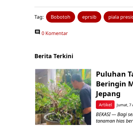
Tag:
Bobotoh
eprsib
piala pres
0 Komentar
Berita Terkini
Puluhan T
Beringin 
Jepang
Artikel
Jumat, 7 
BEKASI — Bagi se
tanaman hias ber