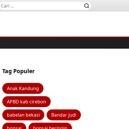
Tag Populer
Anak Kandung
APBD kab cirebon
babelan bekasi
Bandar judi
bonsai
bonsai beringin