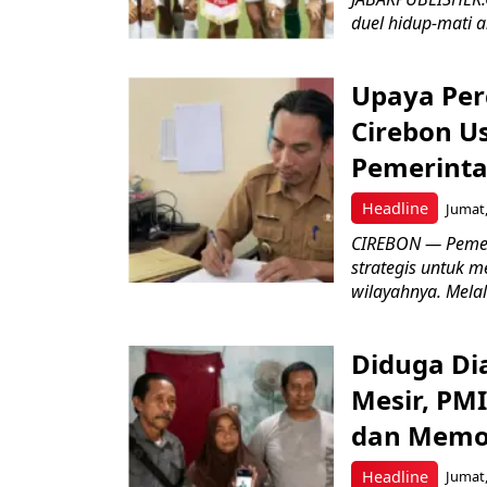
duel hidup-mati a
Upaya Per
Cirebon Us
Pemerinta
Headline
Jumat,
CIREBON — Pemer
strategis untuk m
wilayahnya. Melal
Diduga Dia
Mesir, PM
dan Memo
Headline
Jumat,