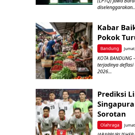
(LPTQ) Jawa Bara
diselenggarakan..
Kabar Bai
Pokok Turu
Bandung
Jumat,
KOTA BANDUNG – 
terjadinya deflas
2026...
Prediksi L
Singapura 
Sorotan
Olahraga
Jumat,
JABARPUBLISHER.