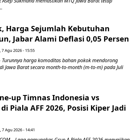
t Asep Sukmana memastikan MTQ Jawa Barat tetap
..
k, Harga Sejumlah Kebutuhan
n, Jabar Alami Deflasi 0,05 Persen
 7 Agu 2026 - 15:55
Turunnya harga komoditas bahan pokok mendorong
i di Jawa Barat secara month-to-month (m-to-m) pada Juli
ine-up Timnas Indonesia vs
di Piala AFF 2026, Posisi Kiper Jadi
 7 Agu 2026 - 14:41
COM – Laga pamungkas Grup A Piala AFF 2026 menyajikan