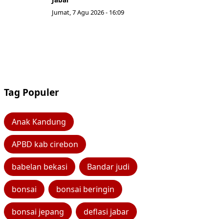
Jumat, 7 Agu 2026 - 16:09
Tag Populer
Anak Kandung
APBD kab cirebon
babelan bekasi
Bandar judi
bonsai
bonsai beringin
bonsai jepang
deflasi jabar