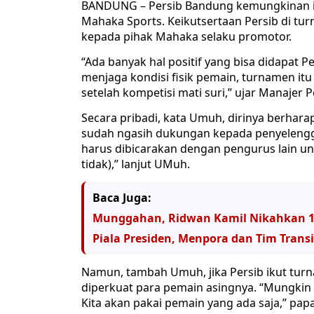
BANDUNG – Persib Bandung kemungkinan ik
Mahaka Sports. Keikutsertaan Persib di tu
kepada pihak Mahaka selaku promotor.
“Ada banyak hal positif yang bisa didapat P
menjaga kondisi fisik pemain, turnamen it
setelah kompetisi mati suri,” ujar Manajer 
Secara pribadi, kata Umuh, dirinya berharap
sudah ngasih dukungan kepada penyelenggar
harus dibicarakan dengan pengurus lain un
tidak),” lanjut UMuh.
Baca Juga:
Munggahan, Ridwan Kamil Nikahkan 
Piala Presiden, Menpora dan Tim Tran
Namun, tambah Umuh, jika Persib ikut tur
diperkuat para pemain asingnya. “Mungkin u
Kita akan pakai pemain yang ada saja,” papa