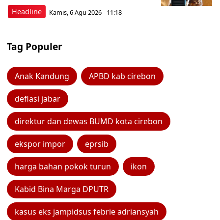
Headline
Kamis, 6 Agu 2026 - 11:18
Tag Populer
Anak Kandung
APBD kab cirebon
deflasi jabar
direktur dan dewas BUMD kota cirebon
ekspor impor
eprsib
harga bahan pokok turun
ikon
Kabid Bina Marga DPUTR
kasus eks jampidsus febrie adriansyah