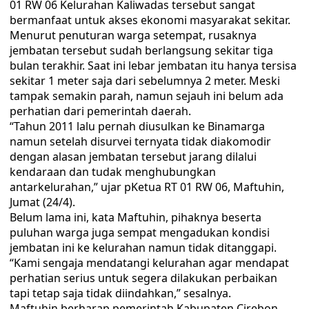
01 RW 06 Kelurahan Kaliwadas tersebut sangat
bermanfaat untuk akses ekonomi masyarakat sekitar.
Menurut penuturan warga setempat, rusaknya
jembatan tersebut sudah berlangsung sekitar tiga
bulan terakhir. Saat ini lebar jembatan itu hanya tersisa
sekitar 1 meter saja dari sebelumnya 2 meter. Meski
tampak semakin parah, namun sejauh ini belum ada
perhatian dari pemerintah daerah.
“Tahun 2011 lalu pernah diusulkan ke Binamarga
namun setelah disurvei ternyata tidak diakomodir
dengan alasan jembatan tersebut jarang dilalui
kendaraan dan tudak menghubungkan
antarkelurahan,” ujar pKetua RT 01 RW 06, Maftuhin,
Jumat (24/4).
Belum lama ini, kata Maftuhin, pihaknya beserta
puluhan warga juga sempat mengadukan kondisi
jembatan ini ke kelurahan namun tidak ditanggapi.
“Kami sengaja mendatangi kelurahan agar mendapat
perhatian serius untuk segera dilakukan perbaikan
tapi tetap saja tidak diindahkan,” sesalnya.
Maftuhin berharap pemerintah Kabupaten Cirebon