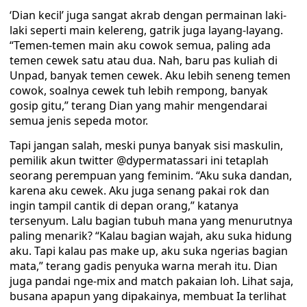
‘Dian kecil’ juga sangat akrab dengan permainan laki-
laki seperti main kelereng, gatrik juga layang-layang.
“Temen-temen main aku cowok semua, paling ada
temen cewek satu atau dua. Nah, baru pas kuliah di
Unpad, banyak temen cewek. Aku lebih seneng temen
cowok, soalnya cewek tuh lebih rempong, banyak
gosip gitu,” terang Dian yang mahir mengendarai
semua jenis sepeda motor.
Tapi jangan salah, meski punya banyak sisi maskulin,
pemilik akun twitter @dypermatassari ini tetaplah
seorang perempuan yang feminim. “Aku suka dandan,
karena aku cewek. Aku juga senang pakai rok dan
ingin tampil cantik di depan orang,” katanya
tersenyum. Lalu bagian tubuh mana yang menurutnya
paling menarik? “Kalau bagian wajah, aku suka hidung
aku. Tapi kalau pas make up, aku suka ngerias bagian
mata,” terang gadis penyuka warna merah itu. Dian
juga pandai nge-mix and match pakaian loh. Lihat saja,
busana apapun yang dipakainya, membuat Ia terlihat