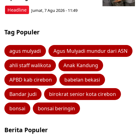
Headline
Jumat, 7 Agu 2026 - 11:49
Tag Populer
agus mulyadi
Agus Mulyadi mundur dari ASN
ahli staff walikota
Anak Kandung
APBD kab cirebon
babelan bekasi
Bandar judi
birokrat senior kota cirebon
bonsai
bonsai beringin
Berita Populer