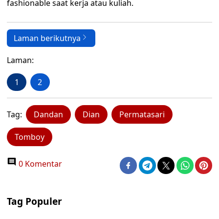
fashionable saat kerja atau kuliah.
Laman berikutnya
Laman:
1
2
Tag:
Dandan
Dian
Permatasari
Tomboy
0 Komentar
Tag Populer