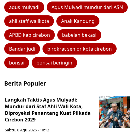
agus mulyadi
Agus Mulyadi mundur dari ASN
ahli staff walikota
Anak Kandung
APBD kab cirebon
babelan bekasi
Bandar judi
birokrat senior kota cirebon
bonsai
bonsai beringin
Berita Populer
Langkah Taktis Agus Mulyadi:
Mundur dari Staf Ahli Wali Kota,
Diproyeksi Penantang Kuat Pilkada
Cirebon 2029
Sabtu, 8 Agu 2026 - 10:12