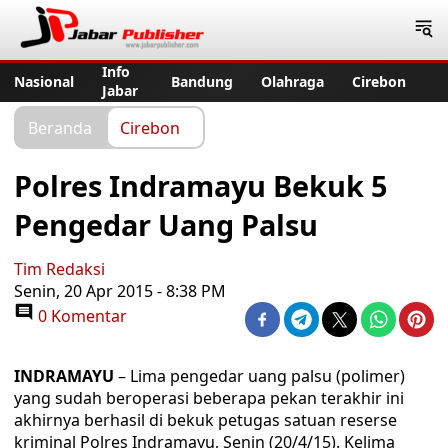
Jabar Publisher
Info
Nasional
Bandung
Olahraga
Cirebon
Jabar
Beranda
Cirebon
Polres Indramayu Bekuk 5
Pengedar Uang Palsu
Tim Redaksi
Senin, 20 Apr 2015 - 8:38 PM
0 Komentar
INDRAMAYU
– Lima pengedar uang palsu (polimer)
yang sudah beroperasi beberapa pekan terakhir ini
akhirnya berhasil di bekuk petugas satuan reserse
kriminal Polres Indramayu, Senin (20/4/15). Kelima