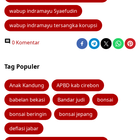
wabup indramayu Syaefudin
wabup indramayu tersangka korupsi
0 Komentar
Tag Populer
Anak Kandung
APBD kab cirebon
babelan bekasi
Bandar judi
bonsai
bonsai beringin
bonsai jepang
deflasi jabar