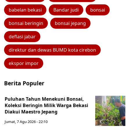
babelan bekasi
Bandar judi
bonsai
bonsai beringin
bonsai jepang
deflasi jabar
direktur dan dewas BUMD kota cirebon
ekspor impor
Berita Populer
Puluhan Tahun Menekuni Bonsai,
Koleksi Beringin Milik Warga Bekasi
Diakui Maestro Jepang
Jumat, 7 Agu 2026 - 22:10