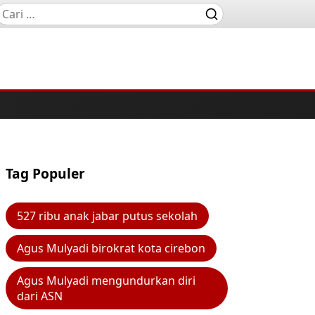
Tag Populer
527 ribu anak jabar putus sekolah
Agus Mulyadi birokrat kota cirebon
Agus Mulyadi mengundurkan diri
dari ASN