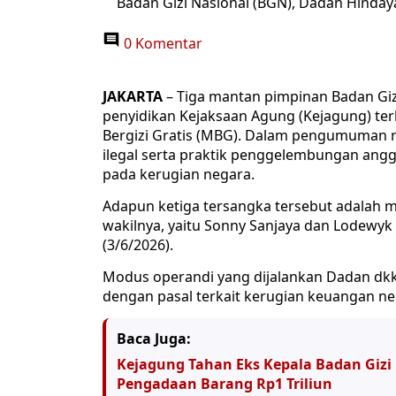
Badan Gizi Nasional (BGN), Dadan Hinda
0 Komentar
JAKARTA
– Tiga mantan pimpinan Badan Giz
penyidikan Kejaksaan Agung (Kejagung) te
Bergizi Gratis (MBG). Dalam pengumuman
ilegal serta praktik penggelembungan angg
pada kerugian negara.
Adapun ketiga tersangka tersebut adalah 
wakilnya, yaitu Sonny Sanjaya dan Lodewyk
(3/6/2026).
Modus operandi yang dijalankan Dadan dk
dengan pasal terkait kerugian keuangan ne
Baca Juga:
Kejagung Tahan Eks Kepala Badan Gizi
Pengadaan Barang Rp1 Triliun