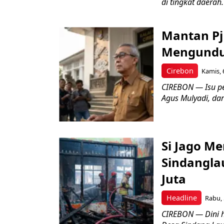
di tingkat daerah.
Mantan Pj
Mengundur
Cirebon
Kamis, 
CIREBON — Isu pe
Agus Mulyadi, dar
Si Jago M
Sindangla
Juta
Headline
Rabu, 
CIREBON — Dini 