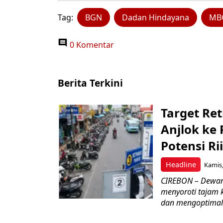
Tag:
BGN
Dadan Hindayana
MB
0 Komentar
Berita Terkini
Target Ret
Anjlok ke 
Potensi Rii
Headline
Kamis,
CIREBON – Dewan
menyoroti tajam 
dan mengoptimal