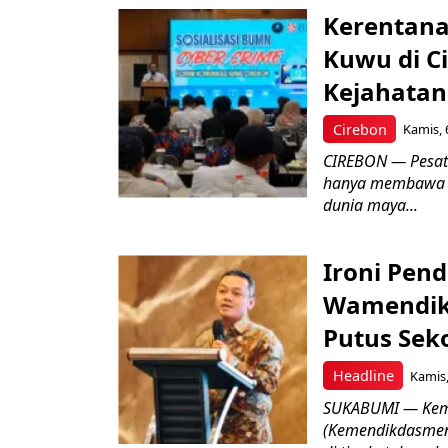
Kerentana
Kuwu di C
Kejahatan
Cirebon
Kamis, 
CIREBON — Pesatn
hanya membawa k
dunia maya...
Ironi Pend
Wamendik
Putus Seko
Headline
Kamis,
SUKABUMI — Keme
(Kemendikdasmen)