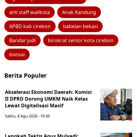
ahli staff walikota
Anak Kandung
APBD kab cirebon
babelan bekasi
Bandar judi
birokrat senior kota cirebon
bonsai
Berita Populer
Akselerasi Ekonomi Daerah: Komisi
II DPRD Dorong UMKM Naik Kelas
Lewat Digitalisasi Masif
Sabtu, 8 Agu 2026 - 10:36
Langkah Taktis Agus Mulyadi: