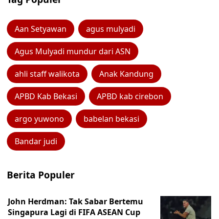
Aan Setyawan
agus mulyadi
Agus Mulyadi mundur dari ASN
ahli staff walikota
Anak Kandung
APBD Kab Bekasi
APBD kab cirebon
argo yuwono
babelan bekasi
Bandar judi
Berita Populer
John Herdman: Tak Sabar Bertemu
Singapura Lagi di FIFA ASEAN Cup