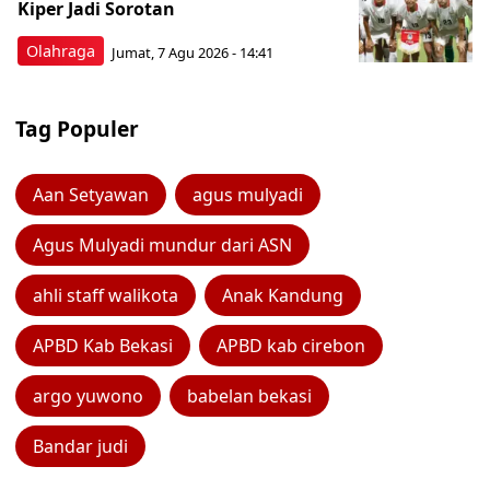
Kiper Jadi Sorotan
Olahraga
Jumat, 7 Agu 2026 - 14:41
Tag Populer
Aan Setyawan
agus mulyadi
Agus Mulyadi mundur dari ASN
ahli staff walikota
Anak Kandung
APBD Kab Bekasi
APBD kab cirebon
argo yuwono
babelan bekasi
Bandar judi