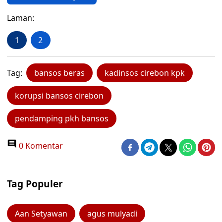
Laman:
1
2
Tag:
bansos beras
kadinsos cirebon kpk
korupsi bansos cirebon
pendamping pkh bansos
0 Komentar
Tag Populer
Aan Setyawan
agus mulyadi