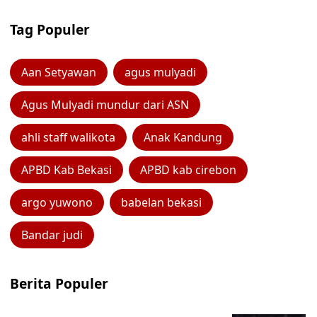
Tag Populer
Aan Setyawan
agus mulyadi
Agus Mulyadi mundur dari ASN
ahli staff walikota
Anak Kandung
APBD Kab Bekasi
APBD kab cirebon
argo yuwono
babelan bekasi
Bandar judi
Berita Populer