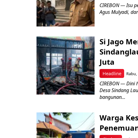
CIREBON — Isu pe
Agus Mulyadi, dar
Si Jago M
Sindangla
Juta
Headline
Rabu, 
CIREBON — Dini 
Desa Sindang La
bangunan...
Warga Kes
Penemuan