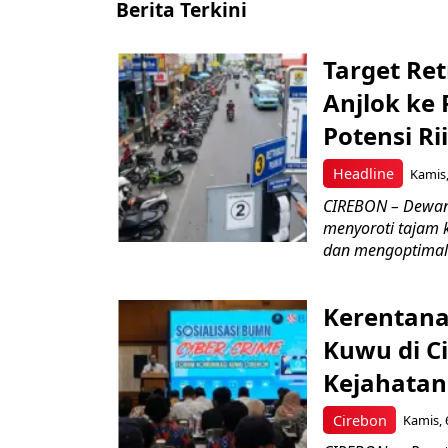
Berita Terkini
Target Ret
Anjlok ke 
Potensi Rii
Headline
Kamis,
CIREBON – Dewan
menyoroti tajam 
dan mengoptimal
Kerentana
Kuwu di C
Kejahatan
Cirebon
Kamis, 