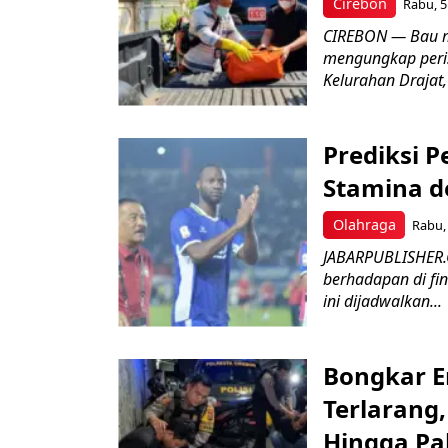
Cirebon
Rabu, 5
CIREBON — Bau me
mengungkap peri
Kelurahan Drajat,
Prediksi 
Stamina d
Olahraga
Rabu, 
JABARPUBLISHER.
berhadapan di fin
ini dijadwalkan...
Bongkar E
Terlarang,
Hingga Pa