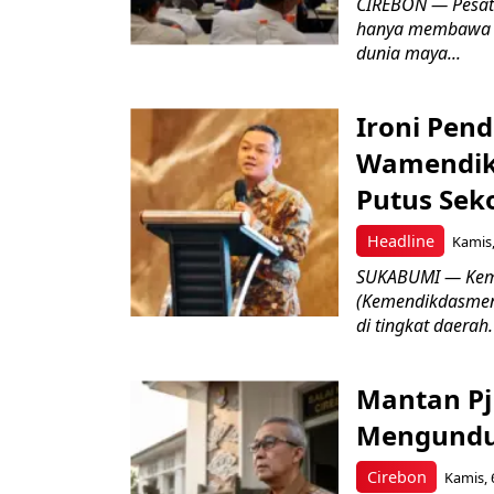
CIREBON — Pesatn
hanya membawa k
dunia maya...
Ironi Pend
Wamendik
Putus Seko
Headline
Kamis,
SUKABUMI — Keme
(Kemendikdasmen)
di tingkat daerah.
Mantan Pj
Mengundur
Cirebon
Kamis, 