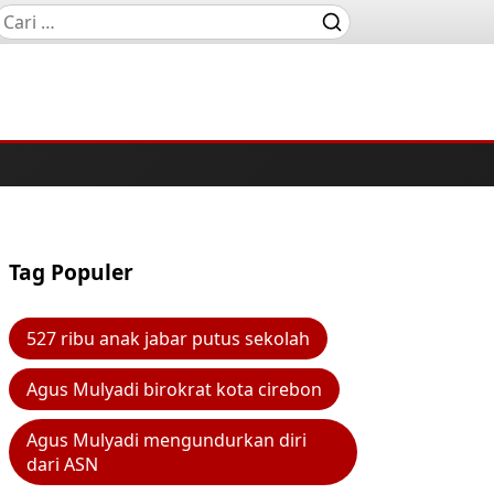
Tag Populer
527 ribu anak jabar putus sekolah
Agus Mulyadi birokrat kota cirebon
Agus Mulyadi mengundurkan diri
dari ASN