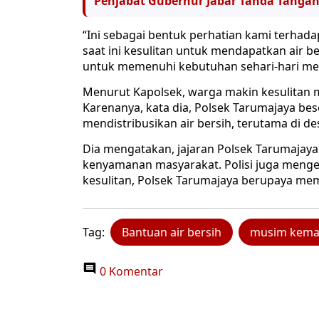
Penjabat Gubernur Jabar Tanda Tanga
“Ini sebagai bentuk perhatian kami terhad
saat ini kesulitan untuk mendapatkan air b
untuk memenuhi kebutuhan sehari-hari mere
Menurut Kapolsek, warga makin kesulitan m
Karenanya, kata dia, Polsek Tarumajaya bes
mendistribusikan air bersih, terutama di de
Dia mengatakan, jajaran Polsek Tarumajay
kenyamanan masyarakat. Polisi juga mengece
kesulitan, Polsek Tarumajaya berupaya mem
Tag:
Bantuan air bersih
musim kemar
0 Komentar