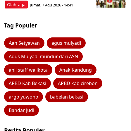
Olahraga
Jumat, 7 Agu 2026 - 14:41
Tag Populer
Aan Setyawan
agus mulyadi
Agus Mulyadi mundur dari ASN
ahli staff walikota
Anak Kandung
APBD Kab Bekasi
APBD kab cirebon
argo yuwono
babelan bekasi
Bandar judi
Berita Populer